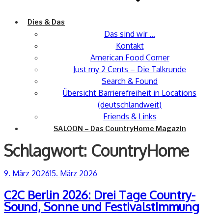
Dies & Das
Das sind wir …
Kontakt
American Food Corner
Just my 2 Cents – Die Talkrunde
Search & Found
Übersicht Barrierefreiheit in Locations
(deutschlandweit)
Friends & Links
SALOON – Das CountryHome Magazin
Schlagwort:
CountryHome
Veröffentlicht
9. März 2026
15. März 2026
am
C2C Berlin 2026: Drei Tage Country-
Sound, Sonne und Festivalstimmung