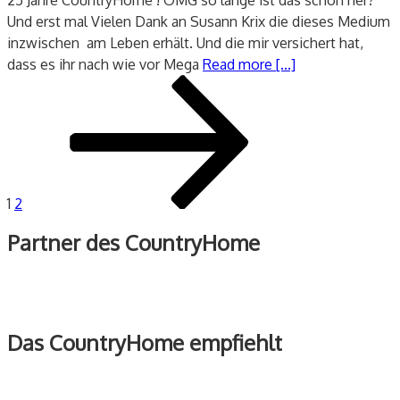
Und erst mal Vielen Dank an Susann Krix die dieses Medium
inzwischen am Leben erhält. Und die mir versichert hat,
dass es ihr nach wie vor Mega
Read more [...]
Seitennummerierung
Seite
Seite
Nächste
der
Seite
Beiträge
1
2
Partner des CountryHome
Das CountryHome empfiehlt