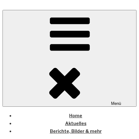
Zum
Inhalt
Wo die (Country-) Musik Zuhause ist
springen
COUNTRYHOME
Menü
Home
Aktuelles
Berichte, Bilder & mehr