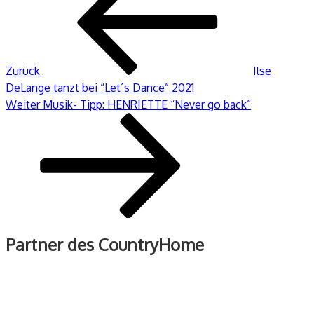
Zurück
Ilse
DeLange tanzt bei “Let´s Dance” 2021
Nächster
Weiter
Musik- Tipp: HENRIETTE “Never go back”
Beitrag
Partner des CountryHome