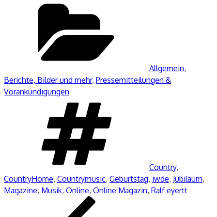
Kategorien
Allgemein
,
Berichte, Bilder und mehr
,
Pressemitteilungen &
Vorankündigungen
Schlagwörter
Country
,
CountryHome
,
Countrymusic
,
Geburtstag
,
iwde
,
Jubiläum
,
Magazine
,
Musik
,
Online
,
Online Magazin
,
Ralf eyertt
Beitragsnavigation
Vorheriger
Beitrag