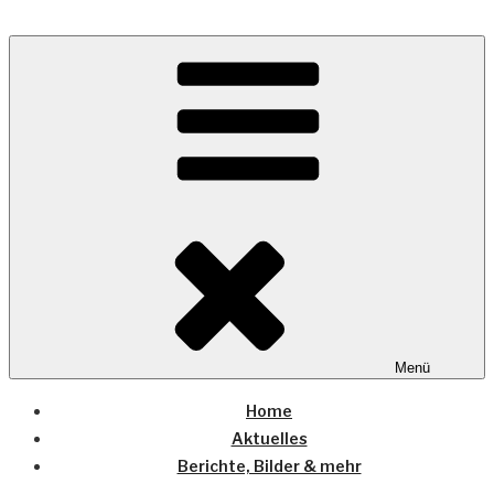
Zum
Inhalt
Wo die (Country-) Musik Zuhause ist
springen
COUNTRYHOME
Menü
Home
Aktuelles
Berichte, Bilder & mehr