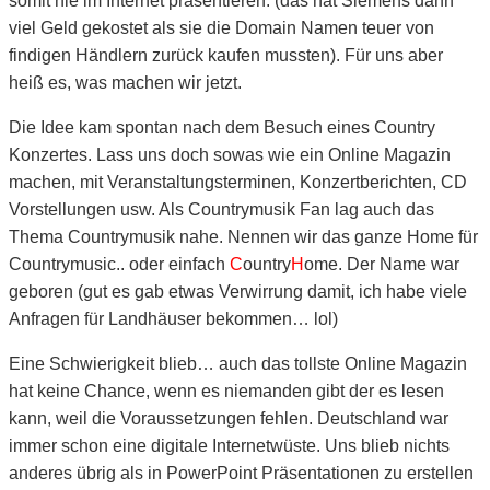
somit nie im Internet präsentieren. (das hat Siemens dann
viel Geld gekostet als sie die Domain Namen teuer von
findigen Händlern zurück kaufen mussten). Für uns aber
heiß es, was machen wir jetzt.
Die Idee kam spontan nach dem Besuch eines Country
Konzertes. Lass uns doch sowas wie ein Online Magazin
machen, mit Veranstaltungsterminen, Konzertberichten, CD
Vorstellungen usw. Als Countrymusik Fan lag auch das
Thema Countrymusik nahe. Nennen wir das ganze Home für
Countrymusic.. oder einfach
C
ountry
H
ome. Der Name war
geboren (gut es gab etwas Verwirrung damit, ich habe viele
Anfragen für Landhäuser bekommen… lol)
Eine Schwierigkeit blieb… auch das tollste Online Magazin
hat keine Chance, wenn es niemanden gibt der es lesen
kann, weil die Voraussetzungen fehlen. Deutschland war
immer schon eine digitale Internetwüste. Uns blieb nichts
anderes übrig als in PowerPoint Präsentationen zu erstellen