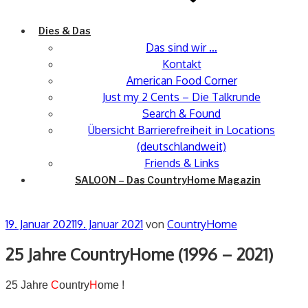
Dies & Das
Das sind wir …
Kontakt
American Food Corner
Just my 2 Cents – Die Talkrunde
Search & Found
Übersicht Barrierefreiheit in Locations
(deutschlandweit)
Friends & Links
SALOON – Das CountryHome Magazin
Veröffentlicht
19. Januar 2021
19. Januar 2021
von
CountryHome
am
25 Jahre CountryHome (1996 – 2021)
25 Jahre
C
ountry
H
ome !