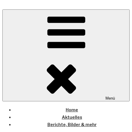
Zum
Inhalt
Wo die (Country-) Musik Zuhause ist
springen
COUNTRYHOME
Menü
Home
Aktuelles
Berichte, Bilder & mehr