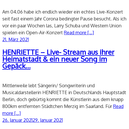
Am 04.06 habe ich endlich wieder ein echtes Live-Konzert
seit fast einem Jahr Corona bedingter Pause besucht. Als ich
vor ein paar Wochen las, Larry Schuba und Western Union
spielen ein Open-Air-Konzert
Read more [...]
Veröffentlicht
21. März 2021
am
HENRIETTE – Live- Stream aus ihrer
Heimatstadt & ein neuer Song im
Gepäck…
Mittlerweile lebt Sängerin/ Songwriterin und
Musicaldarstellerin HENRIETTE in Deutschlands Hauptstadt
Berlin, doch gebürtig kommt die Künstlerin aus dem knapp
800km entfernten Städtchen Merzig im Saarland. Für
Read
more [...]
Veröffentlicht
26. Januar 2021
29. Januar 2021
am