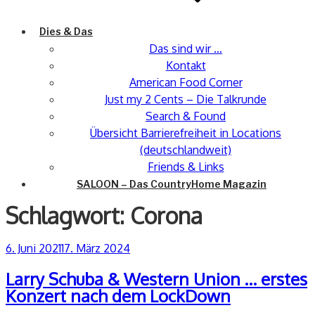
Dies & Das
Das sind wir …
Kontakt
American Food Corner
Just my 2 Cents – Die Talkrunde
Search & Found
Übersicht Barrierefreiheit in Locations
(deutschlandweit)
Friends & Links
SALOON – Das CountryHome Magazin
Schlagwort:
Corona
Veröffentlicht
6. Juni 2021
17. März 2024
am
Larry Schuba & Western Union … erstes
Konzert nach dem LockDown