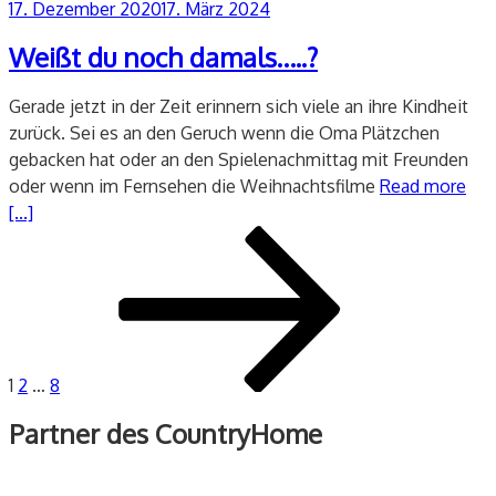
Veröffentlicht
17. Dezember 2020
17. März 2024
am
Weißt du noch damals…..?
Gerade jetzt in der Zeit erinnern sich viele an ihre Kindheit
zurück. Sei es an den Geruch wenn die Oma Plätzchen
gebacken hat oder an den Spielenachmittag mit Freunden
oder wenn im Fernsehen die Weihnachtsfilme
Read more
[...]
Seitennummerierung
Seite
Seite
Seite
Nächste
der
Seite
Beiträge
1
2
…
8
Partner des CountryHome