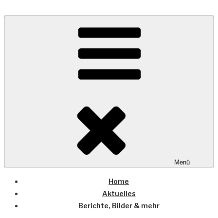
Zum
Inhalt
Wo die (Country-) Musik Zuhause ist
springen
COUNTRYHOME
Menü
Home
Aktuelles
Berichte, Bilder & mehr