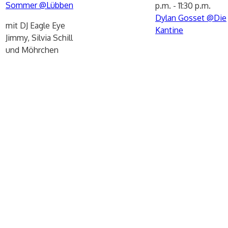
Sommer @Lübben
p.m.
-
11:30 p.m.
Dylan Gosset @Die
mit DJ Eagle Eye
Kantine
Jimmy, Silvia Schill
und Möhrchen