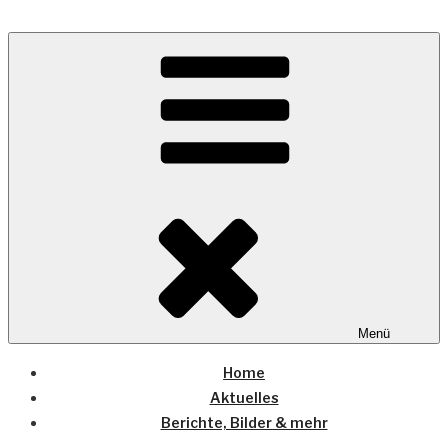
Zum
Inhalt
Wo die (Country-) Musik Zuhause ist
springen
COUNTRYHOME
Menü
Home
Aktuelles
Berichte, Bilder & mehr