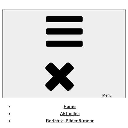
Zum
Inhalt
Wo die (Country-) Musik Zuhause ist
springen
COUNTRYHOME
Menü
Home
Aktuelles
Berichte, Bilder & mehr