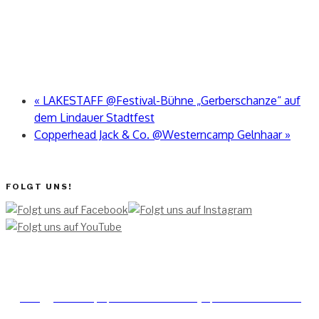
«
LAKESTAFF @Festival-Bühne „Gerberschanze“ auf
dem Lindauer Stadtfest
Copperhead Jack & Co. @Westerncamp Gelnhaar
»
FOLGT UNS!
[TEAM ]
[
IMPRESSUM]
[DATENSCHUTZERKLÄRUNG]
[DATENSCHUTZERKLÄRUNG
SOCIAL MEDIA]