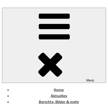
Zum
Inhalt
Wo die (Country-) Musik Zuhause ist
springen
COUNTRYHOME
Menü
Home
Aktuelles
Berichte, Bilder & mehr