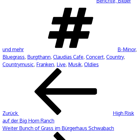
Berichte, Bilder
Schlagwör
und mehr
B-Minor
,
Bluegrass
,
Burgthann
,
Claudias Cafe
,
Concert
,
Country
,
Countrymusic
,
Franken
,
Live
,
Musik
,
Oldies
Beitragsnavigation
Vorheriger
Beitrag
Zurück
High Risk
auf der Big Horn Ranch
Nächster
Weiter
Bunch of Grass im Bürgerhaus Schwabach
Beitrag