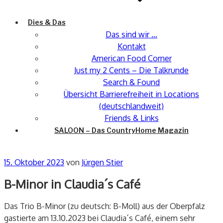
Dies & Das
Das sind wir …
Kontakt
American Food Corner
Just my 2 Cents – Die Talkrunde
Search & Found
Übersicht Barrierefreiheit in Locations
(deutschlandweit)
Friends & Links
SALOON – Das CountryHome Magazin
Veröffentlicht
15. Oktober 2023
von
Jürgen Stier
am
B-Minor in Claudia´s Café
Das Trio B-Minor (zu deutsch: B-Moll) aus der Oberpfalz
gastierte am 13.10.2023 bei Claudia´s Café, einem sehr