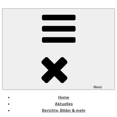
Zum
Inhalt
Wo die (Country-) Musik Zuhause ist
springen
COUNTRYHOME
Menü
Home
Aktuelles
Berichte, Bilder & mehr