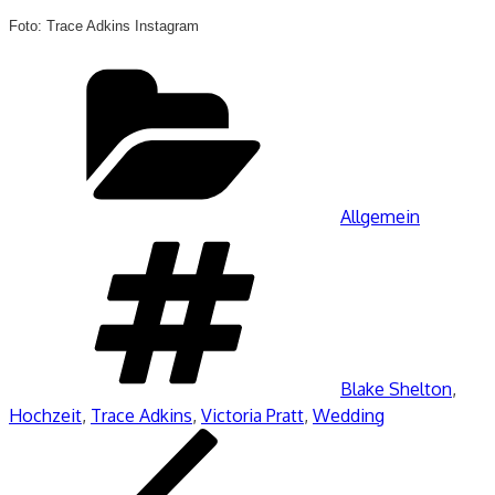
Foto: Trace Adkins Instagram
Kategorien
Allgemein
Schlagwörter
Blake Shelton
,
Hochzeit
,
Trace Adkins
,
Victoria Pratt
,
Wedding
Beitragsnavigation
Vorheriger
Beitrag