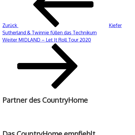
Zurück
Kiefer
Sutherland & Twinnie füllen das Technikum
Nächster
Weiter
MIDLAND – Let It Roll Tour 2020
Beitrag
Partner des CountryHome
Das CountryHome empfiehlt