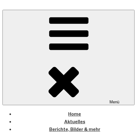
Zum
Inhalt
Wo die (Country-) Musik Zuhause ist
springen
COUNTRYHOME
Menü
Home
Aktuelles
Berichte, Bilder & mehr