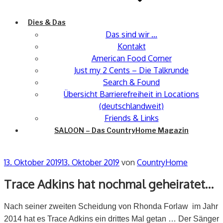
Dies & Das
Das sind wir …
Kontakt
American Food Corner
Just my 2 Cents – Die Talkrunde
Search & Found
Übersicht Barrierefreiheit in Locations
(deutschlandweit)
Friends & Links
SALOON – Das CountryHome Magazin
Veröffentlicht
13. Oktober 2019
13. Oktober 2019
von
CountryHome
am
Trace Adkins hat nochmal geheiratet…
Nach seiner zweiten Scheidung von Rhonda Forlaw im Jahr
2014 hat es Trace Adkins ein drittes Mal getan … Der Sänger