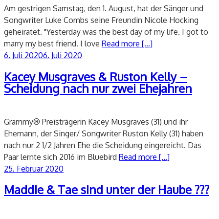
Am gestrigen Samstag, den 1. August, hat der Sänger und
Songwriter Luke Combs seine Freundin Nicole Hocking
geheiratet. "Yesterday was the best day of my life. I got to
marry my best friend. I love
Read more [...]
Veröffentlicht
6. Juli 2020
6. Juli 2020
am
Kacey Musgraves & Ruston Kelly –
Scheidung nach nur zwei Ehejahren
Grammy® Preisträgerin Kacey Musgraves (31) und ihr
Ehemann, der Singer/ Songwriter Ruston Kelly (31) haben
nach nur 2 1/2 Jahren Ehe die Scheidung eingereicht. Das
Paar lernte sich 2016 im Bluebird
Read more [...]
Veröffentlicht
25. Februar 2020
am
Maddie & Tae sind unter der Haube ???