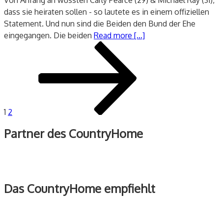
dass sie heiraten sollen - so lautete es in einem offiziellen
Statement. Und nun sind die Beiden den Bund der Ehe
eingegangen. Die beiden
Read more [...]
Seitennummerierung
Seite
Seite
Nächste
der
Seite
Beiträge
1
2
Partner des CountryHome
Das CountryHome empfiehlt