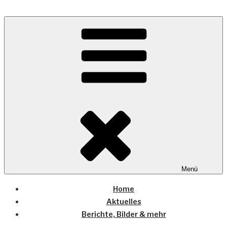
Zum
Inhalt
Wo die (Country-) Musik Zuhause ist
springen
COUNTRYHOME
Menü
Home
Aktuelles
Berichte, Bilder & mehr