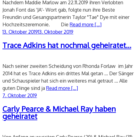
Nachdem Maddie Marlow am 22.11.2019 ihren Verlobten
Jonah Font das 'JA'- Wort gab, folgte nun ihre Beste
Freundin und Gesangspartnerin Taylor "Tae" Dye mit einer
Hochzeitszeremonie. Die
Read more [...]
Veröffentlicht
13. Oktober 2019
13. Oktober 2019
am
Trace Adkins hat nochmal geheiratet…
Nach seiner zweiten Scheidung von Rhonda Forlaw im Jahr
2014 hat es Trace Adkins ein drittes Mal getan ... Der Sänger
und Schauspieler hat sich ein weiteres mal getraut ... Alle
guten Dinge sind ja
Read more [...]
Veröffentlicht
7. Oktober 2019
am
Carly Pearce & Michael Ray haben
geheiratet
Von Anfang an wussten Carly Pearce (29) & Michael Ray (31),