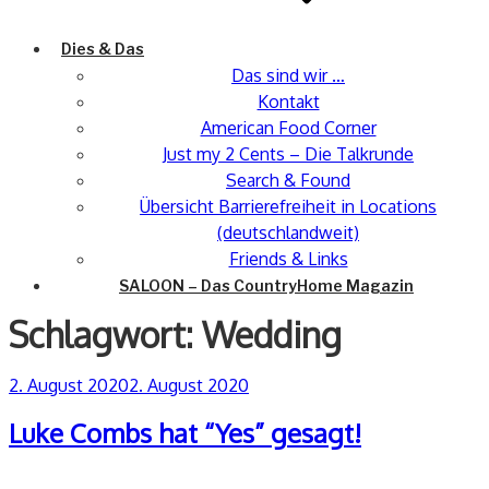
Dies & Das
Das sind wir …
Kontakt
American Food Corner
Just my 2 Cents – Die Talkrunde
Search & Found
Übersicht Barrierefreiheit in Locations
(deutschlandweit)
Friends & Links
SALOON – Das CountryHome Magazin
Schlagwort:
Wedding
Veröffentlicht
2. August 2020
2. August 2020
am
Luke Combs hat “Yes” gesagt!