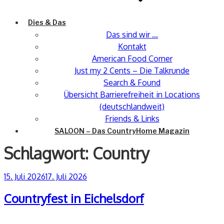
Dies & Das
Das sind wir …
Kontakt
American Food Corner
Just my 2 Cents – Die Talkrunde
Search & Found
Übersicht Barrierefreiheit in Locations
(deutschlandweit)
Friends & Links
SALOON – Das CountryHome Magazin
Schlagwort:
Country
Veröffentlicht
15. Juli 2026
17. Juli 2026
am
Countryfest in Eichelsdorf