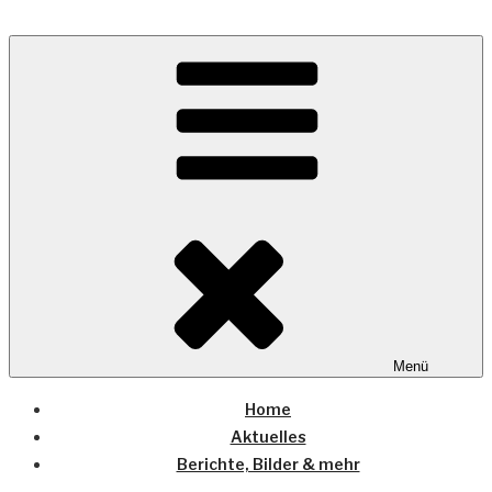
Zum
Inhalt
Wo die (Country-) Musik Zuhause ist
springen
COUNTRYHOME
Menü
Home
Aktuelles
Berichte, Bilder & mehr