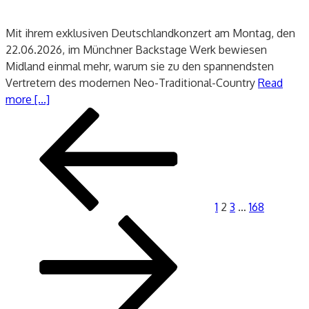
Mit ihrem exklusiven Deutschlandkonzert am Montag, den
22.06.2026, im Münchner Backstage Werk bewiesen
Midland einmal mehr, warum sie zu den spannendsten
Vertretern des modernen Neo-Traditional-Country
Read
more [...]
Seitennummerierung
Vorherige
Seite
Seite
Seite
Seite
Nächste
der
Seite
Seite
Beiträge
1
2
3
…
168