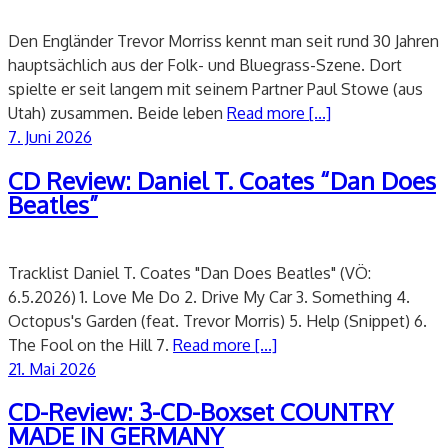
Den Engländer Trevor Morriss kennt man seit rund 30 Jahren
hauptsächlich aus der Folk- und Bluegrass-Szene. Dort
spielte er seit langem mit seinem Partner Paul Stowe (aus
Utah) zusammen. Beide leben
Read more [...]
Veröffentlicht
7. Juni 2026
am
CD Review: Daniel T. Coates “Dan Does
Beatles”
Tracklist Daniel T. Coates "Dan Does Beatles" (VÖ:
6.5.2026) 1. Love Me Do 2. Drive My Car 3. Something 4.
Octopus's Garden (feat. Trevor Morris) 5. Help (Snippet) 6.
The Fool on the Hill 7.
Read more [...]
Veröffentlicht
21. Mai 2026
am
CD-Review: 3-CD-Boxset COUNTRY
MADE IN GERMANY