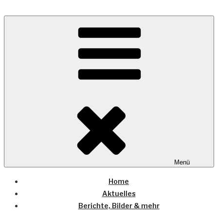
Zum
Inhalt
Wo die (Country-) Musik Zuhause ist
springen
COUNTRYHOME
Menü
Home
Aktuelles
Berichte, Bilder & mehr