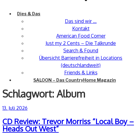
Dies & Das
Das sind wir …
Kontakt
American Food Corner
Just my 2 Cents – Die Talkrunde
Search & Found
Übersicht Barrierefreiheit in Locations
(deutschlandweit)
Friends & Links
SALOON – Das CountryHome Magazin
Schlagwort:
Album
Veröffentlicht
13. Juli 2026
am
CD Review: Trevor Morriss “Local Boy –
Heads Out West”