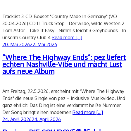
Tracklist 3-CD-Boxset "Country Made In Germany" (VÖ
30.04.2026) CD 1 1 Truck Stop - Der wilde, wilde Westen 2
Tom Astor - Take It Easy - Nimm’s leicht 3 Greyhounds - In
unserm Country Club 4
Read more [...]
Veröffentlicht
20. Mai 2026
22. Mai 2026
am
“Where The Highway Ends”: pez liefert
echten Nashville-Vibe und macht Lust
aufs neue Album
Am Freitag, 22.5.2026, erscheint mit "Where The Highway
Ends" die neue Single von pez – inklusive Musikvideo. Und
ganz ehrlich: Das Ding ist eine verdammt heiße Nummer.
Der Song bringt einen modernen
Read more [...]
Veröffentlicht
24. April 2026
24. April 2026
am