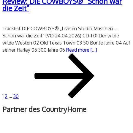
Review: DIE COWBOYS® “Schön war
die Zeit”
Tracklist DIE COWBOYS® „Live im Studio Maschen –
Schön war die Zeit“ (VÖ 24.04.2026) CD-1 01 Der wilde
wilde Westen 02 Old Texas Town 03 50 Bunte Jahre 04 Auf
seiner Harley 05 300 Jahre 06
Read more [...]
Seitennummerierung
Seite
Seite
Seite
Nächste
der
Seite
Beiträge
1
2
…
30
Partner des CountryHome