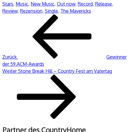
Stars
,
Music
,
New Music
,
Out now
,
Record
,
Release
,
Review
,
Rezension
,
Single
,
The Mavericks
Beitragsnavigation
Vorheriger
Beitrag
Zurück
Gewinner
der 59.ACM-Awards
Nächster
Weiter
Stone Break Hill – Country Fest am Vatertag
Beitrag
Partner des CountryHome