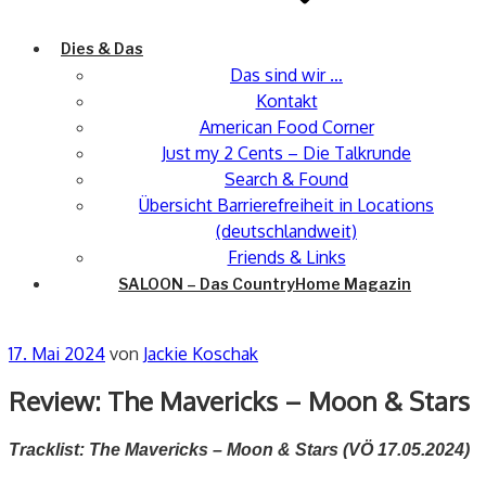
Dies & Das
Das sind wir …
Kontakt
American Food Corner
Just my 2 Cents – Die Talkrunde
Search & Found
Übersicht Barrierefreiheit in Locations
(deutschlandweit)
Friends & Links
SALOON – Das CountryHome Magazin
Veröffentlicht
17. Mai 2024
von
Jackie Koschak
am
Review: The Mavericks – Moon & Stars
Tracklist: The Mavericks – Moon & Stars (VÖ 17.05.2024)