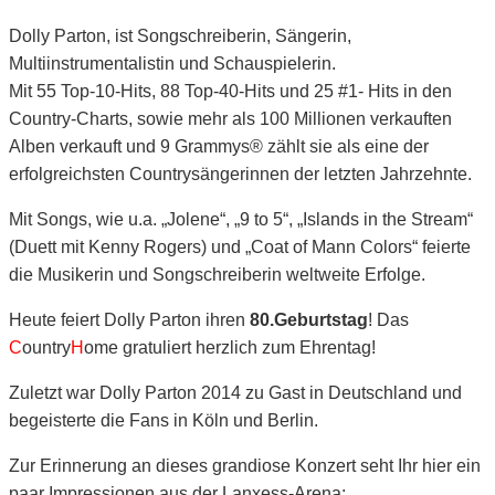
Dolly Parton, ist Songschreiberin, Sängerin,
Multiinstrumentalistin und Schauspielerin.
Mit 55 Top-10-Hits, 88 Top-40-Hits und 25 #1- Hits in den
Country-Charts, sowie mehr als 100 Millionen verkauften
Alben verkauft und 9 Grammys® zählt sie als eine der
erfolgreichsten Countrysängerinnen der letzten Jahrzehnte.
Mit Songs, wie u.a. „Jolene“, „9 to 5“, „Islands in the Stream“
(Duett mit Kenny Rogers) und „Coat of Mann Colors“ feierte
die Musikerin und Songschreiberin weltweite Erfolge.
Heute feiert Dolly Parton ihren
80.Geburtstag
! Das
C
ountry
H
ome gratuliert herzlich zum Ehrentag!
Zuletzt war Dolly Parton 2014 zu Gast in Deutschland und
begeisterte die Fans in Köln und Berlin.
Zur Erinnerung an dieses grandiose Konzert seht Ihr hier ein
paar Impressionen aus der Lanxess-Arena: