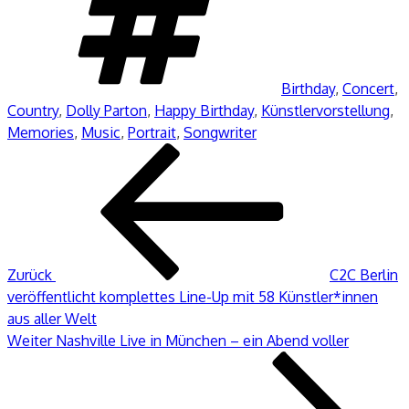
Birthday
,
Concert
,
Country
,
Dolly Parton
,
Happy Birthday
,
Künstlervorstellung
,
Memories
,
Music
,
Portrait
,
Songwriter
Beitragsnavigation
Vorheriger
Beitrag
Zurück
C2C Berlin
veröffentlicht komplettes Line-Up mit 58 Künstler*innen
aus aller Welt
Nächster
Weiter
Nashville Live in München – ein Abend voller
Beitrag