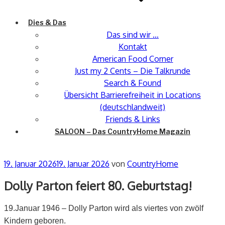
Dies & Das
Das sind wir …
Kontakt
American Food Corner
Just my 2 Cents – Die Talkrunde
Search & Found
Übersicht Barrierefreiheit in Locations
(deutschlandweit)
Friends & Links
SALOON – Das CountryHome Magazin
Veröffentlicht
19. Januar 2026
19. Januar 2026
von
CountryHome
am
Dolly Parton feiert 80. Geburtstag!
19.Januar 1946 – Dolly Parton wird als viertes von zwölf
Kindern geboren.