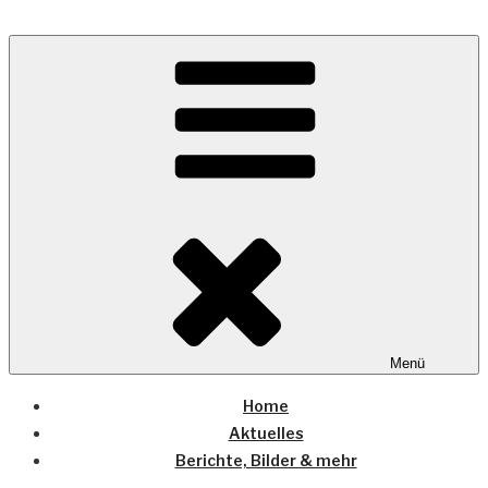
Zum
Inhalt
Wo die (Country-) Musik Zuhause ist
springen
COUNTRYHOME
Menü
Home
Aktuelles
Berichte, Bilder & mehr