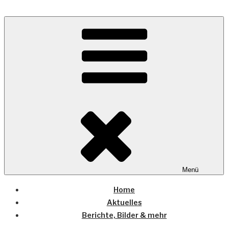
Zum
Inhalt
Wo die (Country-) Musik Zuhause ist
springen
COUNTRYHOME
Menü
Home
Aktuelles
Berichte, Bilder & mehr