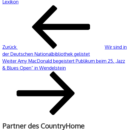
Lexikon
Beitragsnavigation
Vorheriger
Beitrag
Zurück
Wir sind in
der Deutschen Nationalbibliothek gelistet
Nächster
Weiter
Amy MacDonald begeistert Publikum beim 25. „Jazz
Beitrag
& Blues Open“ in Wendelstein
Partner des CountryHome