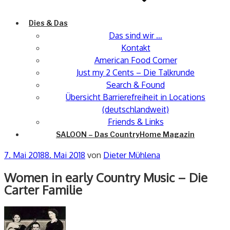
Dies & Das
Das sind wir …
Kontakt
American Food Corner
Just my 2 Cents – Die Talkrunde
Search & Found
Übersicht Barrierefreiheit in Locations
(deutschlandweit)
Friends & Links
SALOON – Das CountryHome Magazin
Veröffentlicht
7. Mai 2018
8. Mai 2018
von
Dieter Mühlena
am
Women in early Country Music – Die
Carter Familie