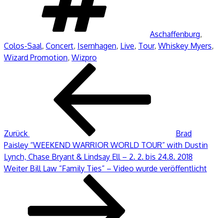
Aschaffenburg
,
Colos-Saal
,
Concert
,
Isernhagen
,
Live
,
Tour
,
Whiskey Myers
,
Wizard Promotion
,
Wizpro
Beitragsnavigation
Vorheriger
Beitrag
Zurück
Brad
Paisley “WEEKEND WARRIOR WORLD TOUR” with Dustin
Lynch, Chase Bryant & Lindsay Ell – 2. 2. bis 24.8. 2018
Nächster
Weiter
Bill Law “Family Ties” – Video wurde veröffentlicht
Beitrag