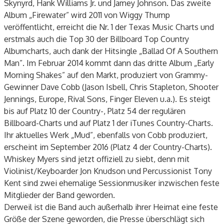
Skynyrd, Hank Williams Jr. und Jamey Johnson. Das zweite
Album „Firewater” wird 2011 von Wiggy Thump
veröffentlicht, erreicht die Nr. 1 der Texas Music Charts und
erstmals auch die Top 30 der Billboard Top Country
Albumcharts, auch dank der Hitsingle „Ballad Of A Southern
Man”. Im Februar 2014 kommt dann das dritte Album „Early
Morning Shakes” auf den Markt, produziert von Grammy-
Gewinner Dave Cobb (Jason Isbell, Chris Stapleton, Shooter
Jennings, Europe, Rival Sons, Finger Eleven u.a.). Es steigt
bis auf Platz 10 der Country-, Platz 54 der regulären
Billboard-Charts und auf Platz 1 der iTunes Country-Charts.
Ihr aktuelles Werk „Mud”, ebenfalls von Cobb produziert,
erscheint im September 2016 (Platz 4 der Country-Charts).
Whiskey Myers sind jetzt offiziell zu siebt, denn mit
Violinist/Keyboarder Jon Knudson und Percussionist Tony
Kent sind zwei ehemalige Sessionmusiker inzwischen feste
Mitglieder der Band geworden.
Derweil ist die Band auch außerhalb ihrer Heimat eine feste
Größe der Szene geworden, die Presse überschlägt sich