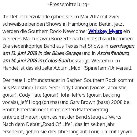
-Pressemitteilung-
Ihr Debüt hierzulande gaben sie im Mai 2017 mit zwei
schweißtreibenden Shows in Hamburg und Berlin, jetzt
werden die Southern Rock-Newcomer
Whiskey Myers
ein
weiteres Mal für zwei Konzerte nach Deutschland kommen.
Die siebenköpfige Band aus Texas hat Shows in
Isernhagen
am 13. Juni 2018 in der Blues Garage
und in
Aschaffenburg
am 14. Juni 2018 im Colos-Saal
bestätigt. Weiterhin im
Handel ist das aktuelle Album „Mud“ (Spinefarm/Universal).
Der neue Hoffnungsträger in Sachen Southern Rock kommt
aus Palestine/Texas. Seit Cody Cannon (vocals, acoustic
guitar), Cody Tate (guitar), John Jeffers (guitar, backing
vocals), Jeff Hogg (drums) und Gary Brown (bass) 2008 bei
Smith Entertainment ihren ersten Plattenvertrag
unterzeichneten, geht es mit der Band stetig aufwärts.
Nach dem Debüt „Road Of Life”, das im selben Jahr
erscheint, gehen sie drei Jahre lang auf Tour, u.a. mit Lynyrd