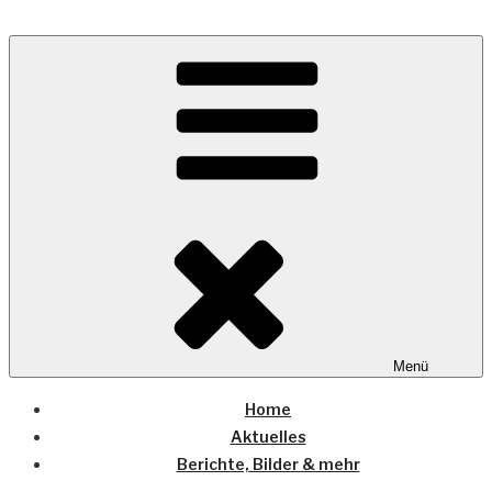
Zum
Inhalt
Wo die (Country-) Musik Zuhause ist
springen
COUNTRYHOME
Menü
Home
Aktuelles
Berichte, Bilder & mehr