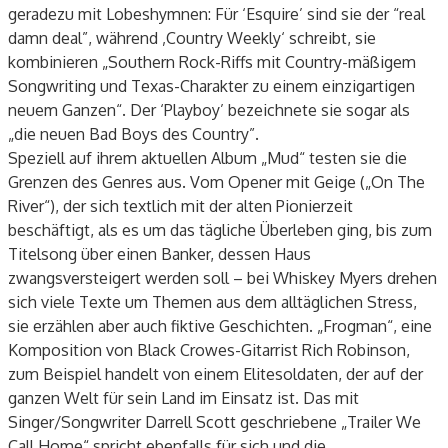
geradezu mit Lobeshymnen: Für ‘Esquire’ sind sie der “real
damn deal”, während ‚Country Weekly‘ schreibt, sie
kombinieren „Southern Rock-Riffs mit Country-mäßigem
Songwriting und Texas-Charakter zu einem einzigartigen
neuem Ganzen“. Der ‘Playboy’ bezeichnete sie sogar als
„die neuen Bad Boys des Country”.
Speziell auf ihrem aktuellen Album „Mud“ testen sie die
Grenzen des Genres aus. Vom Opener mit Geige („On The
River“), der sich textlich mit der alten Pionierzeit
beschäftigt, als es um das tägliche Überleben ging, bis zum
Titelsong über einen Banker, dessen Haus
zwangsversteigert werden soll – bei Whiskey Myers drehen
sich viele Texte um Themen aus dem alltäglichen Stress,
sie erzählen aber auch fiktive Geschichten. „Frogman“, eine
Komposition von Black Crowes-Gitarrist Rich Robinson,
zum Beispiel handelt von einem Elitesoldaten, der auf der
ganzen Welt für sein Land im Einsatz ist. Das mit
Singer/Songwriter Darrell Scott geschriebene „Trailer We
Call Home“ spricht ebenfalls für sich und die