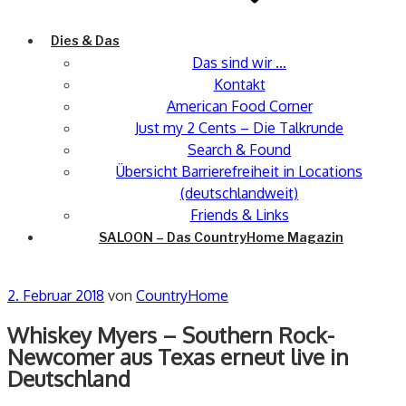
Dies & Das
Das sind wir …
Kontakt
American Food Corner
Just my 2 Cents – Die Talkrunde
Search & Found
Übersicht Barrierefreiheit in Locations
(deutschlandweit)
Friends & Links
SALOON – Das CountryHome Magazin
Veröffentlicht
2. Februar 2018
von
CountryHome
am
Whiskey Myers – Southern Rock-
Newcomer aus Texas erneut live in
Deutschland