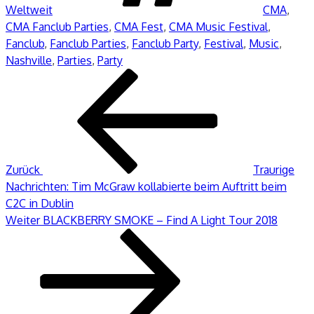
Weltweit
CMA
,
CMA Fanclub Parties
,
CMA Fest
,
CMA Music Festival
,
Fanclub
,
Fanclub Parties
,
Fanclub Party
,
Festival
,
Music
,
Nashville
,
Parties
,
Party
Beitragsnavigation
Vorheriger
Beitrag
Zurück
Traurige
Nachrichten: Tim McGraw kollabierte beim Auftritt beim
C2C in Dublin
Nächster
Weiter
BLACKBERRY SMOKE – Find A Light Tour 2018
Beitrag