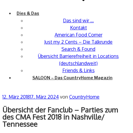
Dies & Das
Das sind wir …
Kontakt
American Food Corner
Just my 2 Cents – Die Talkrunde
Search & Found
Übersicht Barrierefreiheit in Locations
(deutschlandweit)
Friends & Links
SALOON – Das CountryHome Magazin
Veröffentlicht
12. März 2018
17. März 2024
von
CountryHome
am
Übersicht der Fanclub – Parties zum
des CMA Fest 2018 in Nashville/
Tennessee