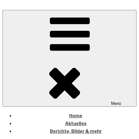
Zum
Inhalt
Wo die (Country-) Musik Zuhause ist
springen
COUNTRYHOME
Menü
Home
Aktuelles
Berichte, Bilder & mehr