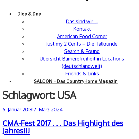
Dies & Das
Das sind wir …
Kontakt
American Food Corner
Just my 2 Cents – Die Talkrunde
Search & Found
Übersicht Barrierefreiheit in Locations
(deutschlandweit)
Friends & Links
SALOON – Das CountryHome Magazin
Schlagwort:
USA
Veröffentlicht
6. Januar 2018
17. März 2024
am
CMA-Fest 2017 . . . Das Highlight des
Jahres!!!