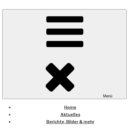
Zum
Inhalt
Wo die (Country-) Musik Zuhause ist
springen
COUNTRYHOME
Menü
Home
Aktuelles
Berichte, Bilder & mehr