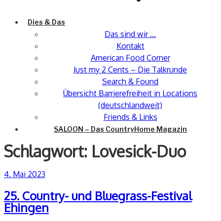
Dies & Das
Das sind wir …
Kontakt
American Food Corner
Just my 2 Cents – Die Talkrunde
Search & Found
Übersicht Barrierefreiheit in Locations
(deutschlandweit)
Friends & Links
SALOON – Das CountryHome Magazin
Schlagwort:
Lovesick-Duo
Veröffentlicht
4. Mai 2023
am
25. Country- und Bluegrass-Festival
Ehingen