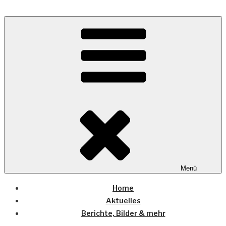
Zum
Inhalt
Wo die (Country-) Musik Zuhause ist
springen
COUNTRYHOME
Menü
Home
Aktuelles
Berichte, Bilder & mehr