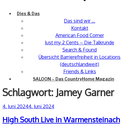
Dies & Das
Das sind wir …
Kontakt
American Food Corner
Just my 2 Cents – Die Talkrunde
Search & Found
Übersicht Barrierefreiheit in Locations
(deutschlandweit)
Friends & Links
SALOON – Das CountryHome Magazin
Schlagwort:
Jamey Garner
Veröffentlicht
4. Juni 2024
4. Juni 2024
am
High South Live in Warmensteinach