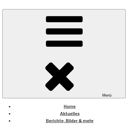
Zum
Inhalt
Wo die (Country-) Musik Zuhause ist
springen
COUNTRYHOME
Menü
Home
Aktuelles
Berichte, Bilder & mehr