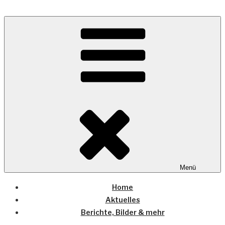
Zum
Inhalt
Wo die (Country-) Musik Zuhause ist
springen
COUNTRYHOME
Menü
Home
Aktuelles
Berichte, Bilder & mehr