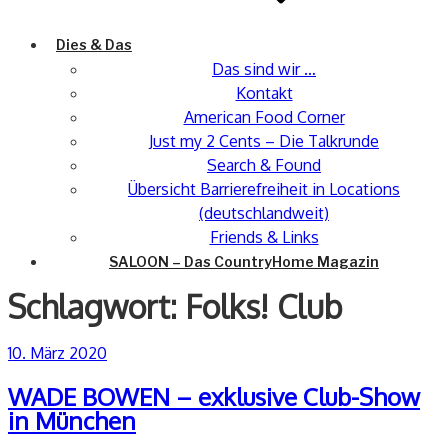
Dies & Das
Das sind wir …
Kontakt
American Food Corner
Just my 2 Cents – Die Talkrunde
Search & Found
Übersicht Barrierefreiheit in Locations
(deutschlandweit)
Friends & Links
SALOON – Das CountryHome Magazin
Schlagwort:
Folks! Club
Veröffentlicht
10. März 2020
am
WADE BOWEN – exklusive Club-Show
in München