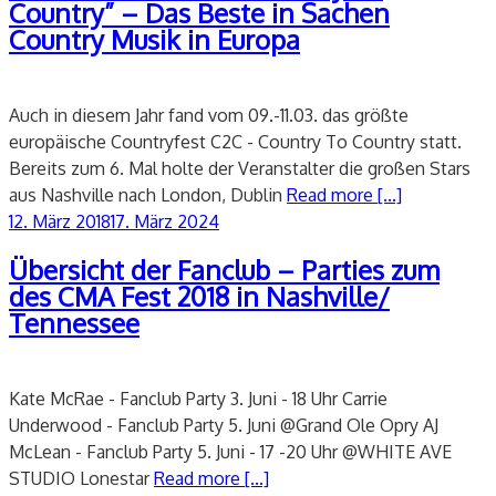
Country” – Das Beste in Sachen
Country Musik in Europa
Auch in diesem Jahr fand vom 09.-11.03. das größte
europäische Countryfest C2C - Country To Country statt.
Bereits zum 6. Mal holte der Veranstalter die großen Stars
aus Nashville nach London, Dublin
Read more [...]
Veröffentlicht
12. März 2018
17. März 2024
am
Übersicht der Fanclub – Parties zum
des CMA Fest 2018 in Nashville/
Tennessee
Kate McRae - Fanclub Party 3. Juni - 18 Uhr Carrie
Underwood - Fanclub Party 5. Juni @Grand Ole Opry AJ
McLean - Fanclub Party 5. Juni - 17 -20 Uhr @WHITE AVE
STUDIO Lonestar
Read more [...]