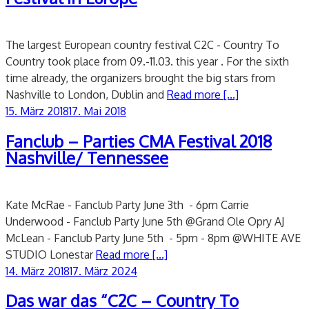
The largest European country festival C2C - Country To
Country took place from 09.-11.03. this year . For the sixth
time already, the organizers brought the big stars from
Nashville to London, Dublin and
Read more [...]
Veröffentlicht
15. März 2018
17. Mai 2018
am
Fanclub – Parties CMA Festival 2018
Nashville/ Tennessee
Kate McRae - Fanclub Party June 3th - 6pm Carrie
Underwood - Fanclub Party June 5th @Grand Ole Opry AJ
McLean - Fanclub Party June 5th - 5pm - 8pm @WHITE AVE
STUDIO Lonestar
Read more [...]
Veröffentlicht
14. März 2018
17. März 2024
am
Das war das “C2C – Country To