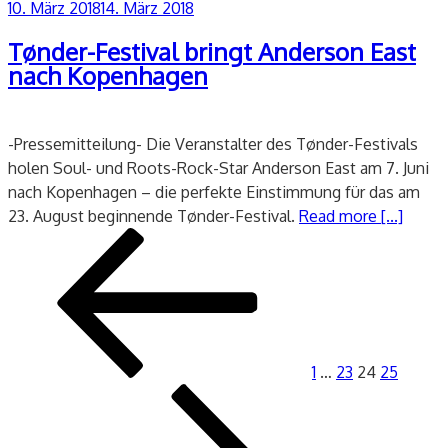
Veröffentlicht
10. März 2018
14. März 2018
am
Tønder-Festival bringt Anderson East
nach Kopenhagen
-Pressemitteilung- Die Veranstalter des Tønder-Festivals
holen Soul- und Roots-Rock-Star Anderson East am 7. Juni
nach Kopenhagen – die perfekte Einstimmung für das am
23. August beginnende Tønder-Festival.
Read more [...]
Seitennummerierung
Vorherige
Seite
Seite
Seite
Seite
Nächs
der
Seite
Seite
Beiträge
1
…
23
24
25