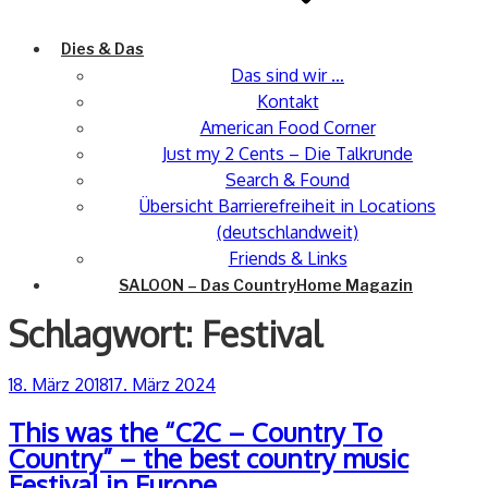
Dies & Das
Das sind wir …
Kontakt
American Food Corner
Just my 2 Cents – Die Talkrunde
Search & Found
Übersicht Barrierefreiheit in Locations
(deutschlandweit)
Friends & Links
SALOON – Das CountryHome Magazin
Schlagwort:
Festival
Veröffentlicht
18. März 2018
17. März 2024
am
This was the “C2C – Country To
Country” – the best country music
Festival in Europe