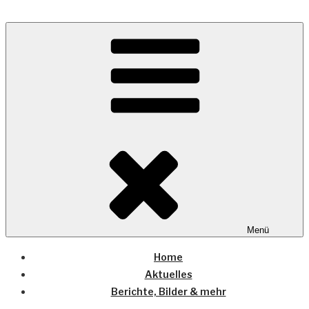
Zum
Inhalt
Wo die (Country-) Musik Zuhause ist
springen
COUNTRYHOME
Menü
Home
Aktuelles
Berichte, Bilder & mehr