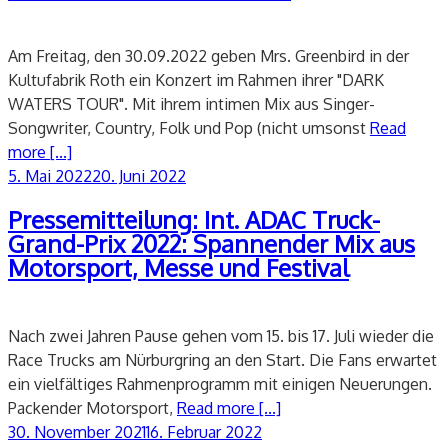
Am Freitag, den 30.09.2022 geben Mrs. Greenbird in der
Kultufabrik Roth ein Konzert im Rahmen ihrer "DARK
WATERS TOUR". Mit ihrem intimen Mix aus Singer-
Songwriter, Country, Folk und Pop (nicht umsonst
Read
more [...]
Veröffentlicht
5. Mai 2022
20. Juni 2022
am
Pressemitteilung: Int. ADAC Truck-
Grand-Prix 2022: Spannender Mix aus
Motorsport, Messe und Festival
Nach zwei Jahren Pause gehen vom 15. bis 17. Juli wieder die
Race Trucks am Nürburgring an den Start. Die Fans erwartet
ein vielfältiges Rahmenprogramm mit einigen Neuerungen.
Packender Motorsport,
Read more [...]
Veröffentlicht
30. November 2021
16. Februar 2022