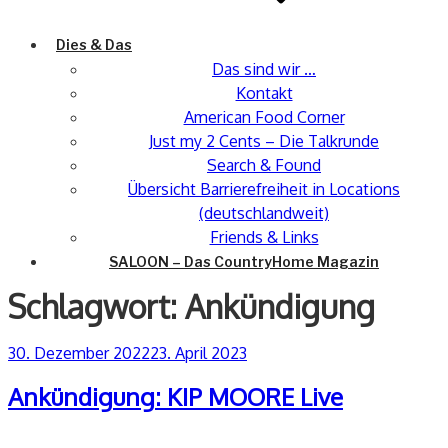
Dies & Das
Das sind wir …
Kontakt
American Food Corner
Just my 2 Cents – Die Talkrunde
Search & Found
Übersicht Barrierefreiheit in Locations
(deutschlandweit)
Friends & Links
SALOON – Das CountryHome Magazin
Schlagwort:
Ankündigung
Veröffentlicht
30. Dezember 2022
23. April 2023
am
Ankündigung: KIP MOORE Live