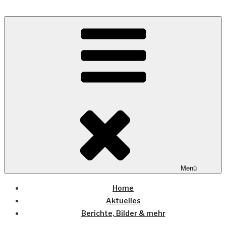
Zum
Inhalt
Wo die (Country-) Musik Zuhause ist
springen
COUNTRYHOME
Menü
Home
Aktuelles
Berichte, Bilder & mehr