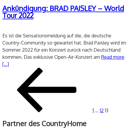
am
Ankündigung: BRAD PAISLEY – World
Tour 2022
Es ist die Sensationsmeldung auf die, die deutsche
Country-Community so gewartet hat. Brad Paisley wird im
Sommer 2022 für ein Konzert zurück nach Deutschland
kommen. Das exklusive Open-Air-Konzert am
Read more
[...]
Seitennummerierung
Vorherige
Seite
Seite
Seite
der
Seite
Beiträge
1
…
12
13
Partner des CountryHome