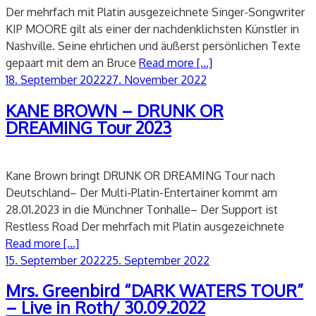
Der mehrfach mit Platin ausgezeichnete Singer-Songwriter
KIP MOORE gilt als einer der nachdenklichsten Künstler in
Nashville. Seine ehrlichen und äußerst persönlichen Texte
gepaart mit dem an Bruce
Read more [...]
Veröffentlicht
18. September 2022
27. November 2022
am
KANE BROWN – DRUNK OR
DREAMING Tour 2023
Kane Brown bringt DRUNK OR DREAMING Tour nach
Deutschland– Der Multi-Platin-Entertainer kommt am
28.01.2023 in die Münchner Tonhalle– Der Support ist
Restless Road Der mehrfach mit Platin ausgezeichnete
Read more [...]
Veröffentlicht
15. September 2022
25. September 2022
am
Mrs. Greenbird “DARK WATERS TOUR”
– Live in Roth/ 30.09.2022