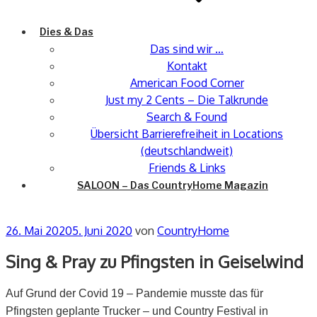
Dies & Das
Das sind wir …
Kontakt
American Food Corner
Just my 2 Cents – Die Talkrunde
Search & Found
Übersicht Barrierefreiheit in Locations
(deutschlandweit)
Friends & Links
SALOON – Das CountryHome Magazin
Veröffentlicht
26. Mai 2020
5. Juni 2020
von
CountryHome
am
Sing & Pray zu Pfingsten in Geiselwind
Auf Grund der Covid 19 – Pandemie musste das für
Pfingsten geplante Trucker – und Country Festival in