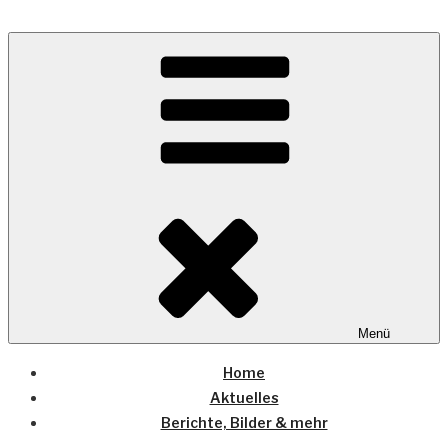
Zum
Inhalt
Wo die (Country-) Musik Zuhause ist
springen
COUNTRYHOME
Menü
Home
Aktuelles
Berichte, Bilder & mehr