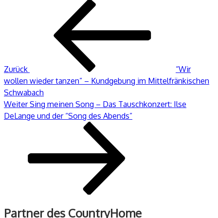
Beitragsnavigation
Vorheriger
Beitrag
Zurück
“Wir
wollen wieder tanzen” – Kundgebung im Mittelfränkischen
Schwabach
Nächster
Weiter
Sing meinen Song – Das Tauschkonzert: Ilse
Beitrag
DeLange und der “Song des Abends”
Partner des CountryHome