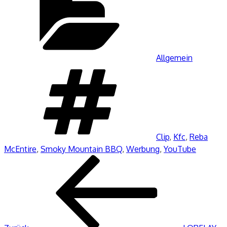
Allgemein
Schlagwörter
Clip
,
Kfc
,
Reba
McEntire
,
Smoky Mountain BBQ
,
Werbung
,
YouTube
Beitragsnavigation
Vorheriger
Beitrag