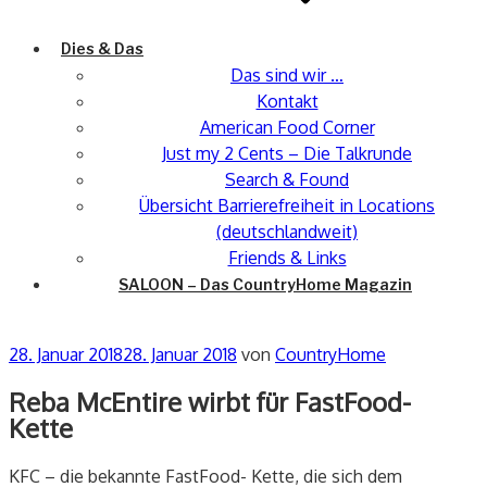
Dies & Das
Das sind wir …
Kontakt
American Food Corner
Just my 2 Cents – Die Talkrunde
Search & Found
Übersicht Barrierefreiheit in Locations
(deutschlandweit)
Friends & Links
SALOON – Das CountryHome Magazin
Veröffentlicht
28. Januar 2018
28. Januar 2018
von
CountryHome
am
Reba McEntire wirbt für FastFood-
Kette
KFC – die bekannte FastFood- Kette, die sich dem