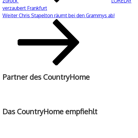
Zurück
LORELAY
verzaubert Frankfurt
Nächster
Weiter
Chris Stapelton räumt bei den Grammys ab!
Beitrag
Partner des CountryHome
Das CountryHome empfiehlt