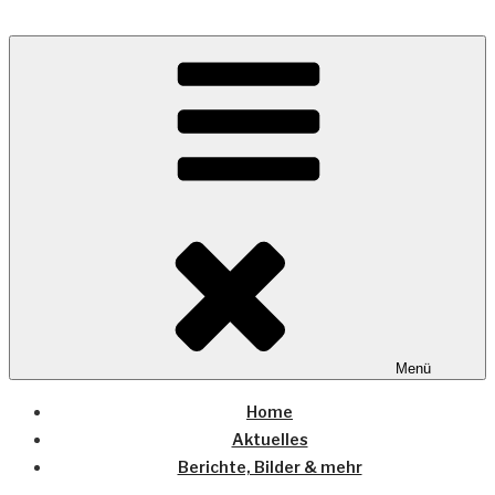
Zum
Inhalt
Wo die (Country-) Musik Zuhause ist
springen
COUNTRYHOME
Menü
Home
Aktuelles
Berichte, Bilder & mehr