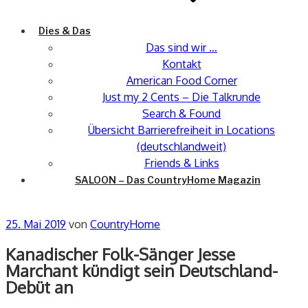
Dies & Das
Das sind wir …
Kontakt
American Food Corner
Just my 2 Cents – Die Talkrunde
Search & Found
Übersicht Barrierefreiheit in Locations
(deutschlandweit)
Friends & Links
SALOON – Das CountryHome Magazin
Veröffentlicht
25. Mai 2019
von
CountryHome
am
Kanadischer Folk-Sänger Jesse
Marchant kündigt sein Deutschland-
Debüt an