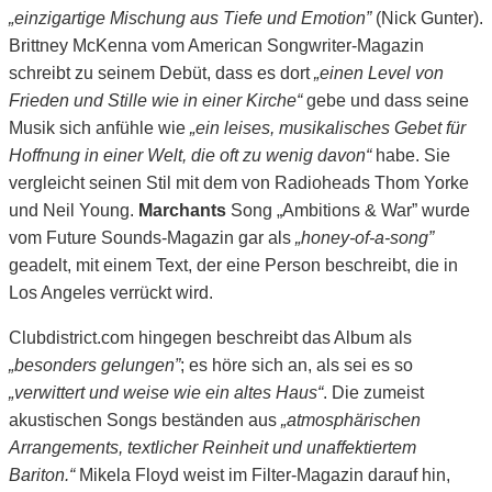
„einzigartige Mischung aus Tiefe und Emotion”
(Nick Gunter).
Brittney McKenna vom American Songwriter-Magazin
schreibt zu seinem Debüt, dass es dort
„einen Level von
Frieden und Stille wie in einer Kirche“
gebe und dass seine
Musik sich anfühle wie
„ein leises, musikalisches Gebet für
Hoffnung in einer Welt, die oft zu wenig davon“
habe. Sie
vergleicht seinen Stil mit dem von Radioheads Thom Yorke
und Neil Young.
Marchants
Song „Ambitions & War” wurde
vom Future Sounds-Magazin gar als
„honey-of-a-song”
geadelt, mit einem Text, der eine Person beschreibt, die in
Los Angeles verrückt wird.
Clubdistrict.com hingegen beschreibt das Album als
„besonders gelungen”
; es höre sich an, als sei es so
„verwittert und weise wie ein altes Haus“
. Die zumeist
akustischen Songs beständen aus
„atmosphärischen
Arrangements, textlicher Reinheit und unaffektiertem
Bariton.“
Mikela Floyd weist im Filter-Magazin darauf hin,