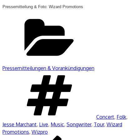
Pressemitteilung & Foto: Wizard Promotions
Kategorien
Pressemitteilungen & Vorankündigungen
Schlagwörter
Concert
,
Folk
,
Jesse Marchant
,
Live
,
Music
,
Songwriter
,
Tour
,
Wizard
Promotions
,
Wizpro
Beitragsnavigation
Vorheriger