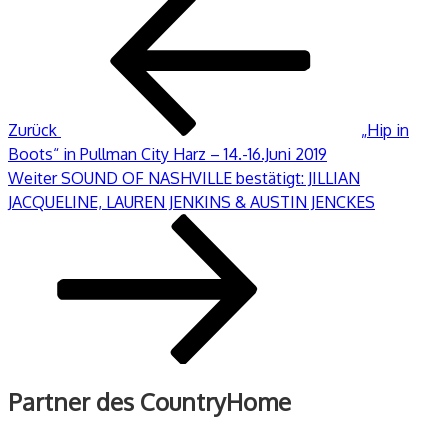
Beitrag
Zurück
„Hip in
Boots“ in Pullman City Harz – 14.-16.Juni 2019
Nächster
Weiter
SOUND OF NASHVILLE bestätigt: JILLIAN
Beitrag
JACQUELINE, LAUREN JENKINS & AUSTIN JENCKES
Partner des CountryHome