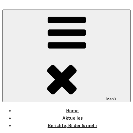
Zum
Inhalt
Wo die (Country-) Musik Zuhause ist
springen
COUNTRYHOME
Menü
Home
Aktuelles
Berichte, Bilder & mehr