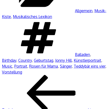
Allgemein
,
Musik-
Kiste
,
Musikalisches Lexikon
Schlagwörter
Balladen
,
Birthday
,
Country
,
Geburtstag
,
Jonny Hill
,
Künstlerportrait
,
Music
,
Portrait
,
Rosen für Mama
,
Sänger
,
Teddybär eins vier
,
Vorstellung
Beitragsnavigation
Vorheriger
Beitrag