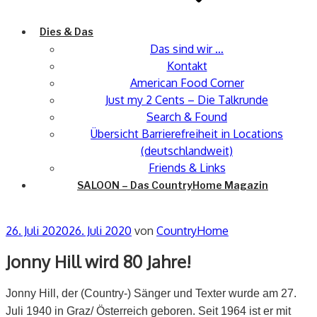
Dies & Das
Das sind wir …
Kontakt
American Food Corner
Just my 2 Cents – Die Talkrunde
Search & Found
Übersicht Barrierefreiheit in Locations
(deutschlandweit)
Friends & Links
SALOON – Das CountryHome Magazin
Veröffentlicht
26. Juli 2020
26. Juli 2020
von
CountryHome
am
Jonny Hill wird 80 Jahre!
Jonny Hill, der (Country-) Sänger und Texter wurde am 27.
Juli 1940 in Graz/ Österreich geboren. Seit 1964 ist er mit