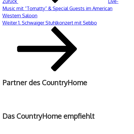
Zurück
Live-
Music mit “Tomatty” & Special Guests im American
Western Saloon
Nächster
Weiter
1. Schwaiger Stuhlkonzert mit Sebbo
Beitrag
Partner des CountryHome
Das CountryHome empfiehlt