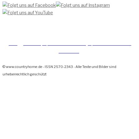
[TEAM ]
[
IMPRESSUM]
[DATENSCHUTZERKLÄRUNG]
[DATENSCHUTZERKLÄRUNG
SOCIAL MEDIA]
© www.countryhome.de - ISSN 2570-2343 - Alle Texte und Bilder sind
urheberrechtlich geschützt