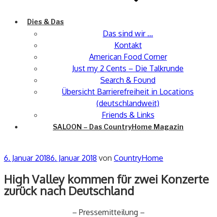
Dies & Das
Das sind wir …
Kontakt
American Food Corner
Just my 2 Cents – Die Talkrunde
Search & Found
Übersicht Barrierefreiheit in Locations
(deutschlandweit)
Friends & Links
SALOON – Das CountryHome Magazin
Veröffentlicht
6. Januar 2018
6. Januar 2018
von
CountryHome
am
High Valley kommen für zwei Konzerte
zurück nach Deutschland
– Pressemitteilung –