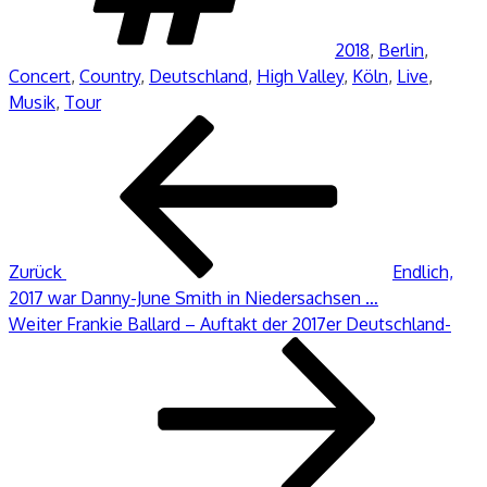
2018
,
Berlin
,
Concert
,
Country
,
Deutschland
,
High Valley
,
Köln
,
Live
,
Musik
,
Tour
Beitragsnavigation
Vorheriger
Beitrag
Zurück
Endlich,
2017 war Danny-June Smith in Niedersachsen …
Nächster
Weiter
Frankie Ballard – Auftakt der 2017er Deutschland-
Beitrag