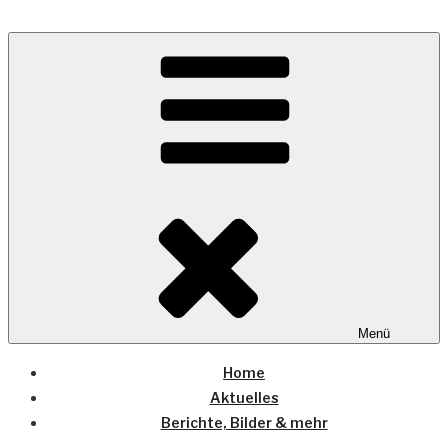
Zum
Inhalt
Wo die (Country-) Musik Zuhause ist
springen
COUNTRYHOME
Menü
Home
Aktuelles
Berichte, Bilder & mehr