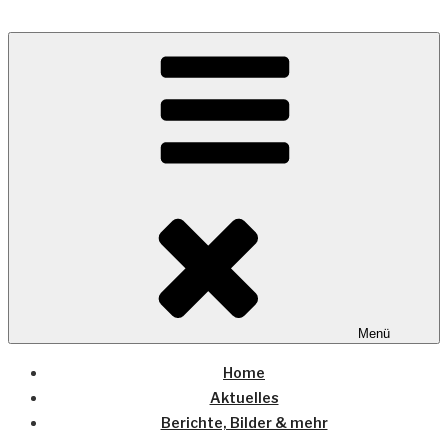
Zum
Inhalt
Wo die (Country-) Musik Zuhause ist
springen
COUNTRYHOME
Menü
Home
Aktuelles
Berichte, Bilder & mehr