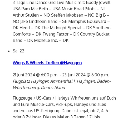
3 Tage Line Dance und Live Music mit: Buddy Jewell –
USA Pam MacBeth – USA Music Road Pilots – NL
Arthur Stulien – NO Steffen Jakobsen – NO Big B –
NO Jake Lindholm Band – SE Memphis Boulevard –
DK Heed – DK The Midnight Special – DK Southern
Comforts – DK Twang Factor – DK Country Bucket
Band – DK Michelle Inc. – DK
Sa.
22
Wings & Wheels Treffen @Hayingen
21 Juni 2024 @ 6:00 p.m.
-
23 Juni 2024 @ 6:00 p.m.
Flugplatz Hayingen
Ammenthal 1, Hayingen, Baden-
Württemberg, Deutschland
Flugzeuge / US-Cars / Harleys Wir freuen uns auf Euch
und Eure Muscle-Cars, Pick-ups, Harleys und alles
andere aus US-Fertigung. Dabei ist egal, ob 2, 4, 6
oder 8 Zylinder. Dieses Mal an 3 Tagen ( 21. bis