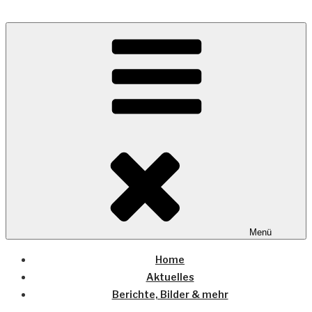
Zum
Inhalt
Wo die (Country-) Musik Zuhause ist
springen
COUNTRYHOME
Menü
Home
Aktuelles
Berichte, Bilder & mehr