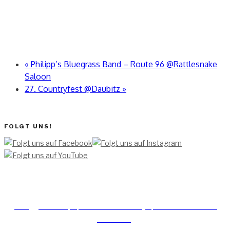
«
Philipp’s Bluegrass Band – Route 96 @Rattlesnake
Saloon
27. Countryfest @Daubitz
»
FOLGT UNS!
[TEAM ]
[
IMPRESSUM]
[DATENSCHUTZERKLÄRUNG]
[DATENSCHUTZERKLÄRUNG
SOCIAL MEDIA]