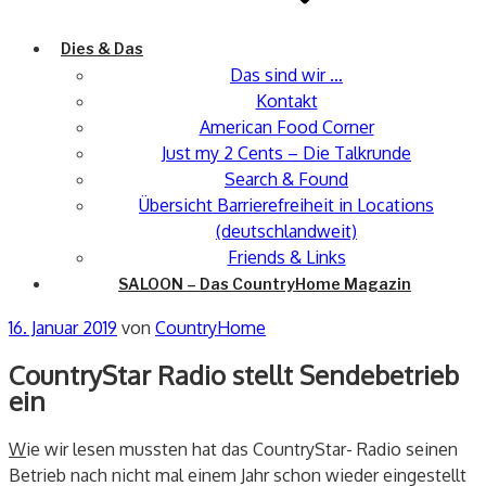
Dies & Das
Das sind wir …
Kontakt
American Food Corner
Just my 2 Cents – Die Talkrunde
Search & Found
Übersicht Barrierefreiheit in Locations
(deutschlandweit)
Friends & Links
SALOON – Das CountryHome Magazin
Veröffentlicht
16. Januar 2019
von
CountryHome
am
CountryStar Radio stellt Sendebetrieb
ein
W
ie wir lesen mussten hat das CountryStar- Radio seinen
Betrieb nach nicht mal einem Jahr schon wieder eingestellt