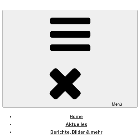
Zum
Inhalt
Wo die (Country-) Musik Zuhause ist
springen
COUNTRYHOME
Menü
Home
Aktuelles
Berichte, Bilder & mehr