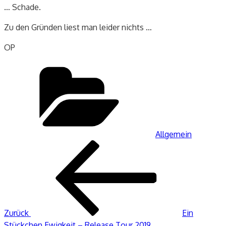
… Schade.
Zu den Gründen liest man leider nichts …
OP
Kategorien
Allgemein
Beitragsnavigation
Vorheriger
Beitrag
Zurück
Ein
Stückchen Ewigkeit – Release Tour 2019