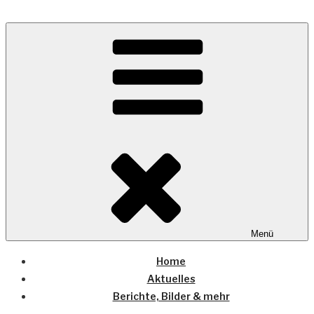
Zum
Inhalt
Wo die (Country-) Musik Zuhause ist
springen
COUNTRYHOME
Menü
Home
Aktuelles
Berichte, Bilder & mehr