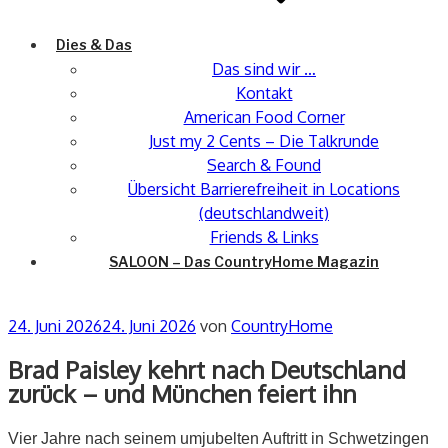
Dies & Das
Das sind wir …
Kontakt
American Food Corner
Just my 2 Cents – Die Talkrunde
Search & Found
Übersicht Barrierefreiheit in Locations
(deutschlandweit)
Friends & Links
SALOON – Das CountryHome Magazin
Veröffentlicht
24. Juni 2026
24. Juni 2026
von
CountryHome
am
Brad Paisley kehrt nach Deutschland
zurück – und München feiert ihn
Vier Jahre nach seinem umjubelten Auftritt in Schwetzingen