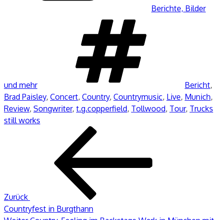
Berichte, Bilder
Schlagwör
und mehr
Bericht
,
Brad Paisley
,
Concert
,
Country
,
Countrymusic
,
Live
,
Munich
,
Review
,
Songwriter
,
t.g.copperfield
,
Tollwood
,
Tour
,
Trucks
still works
Beitragsnavigation
Vorheriger
Beitrag
Zurück
Countryfest in Burgthann
Nächster