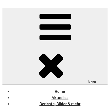
Zum
Inhalt
Wo die (Country-) Musik Zuhause ist
springen
COUNTRYHOME
Menü
Home
Aktuelles
Berichte, Bilder & mehr