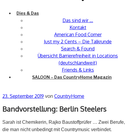
Dies & Das
Das sind wir …
Kontakt
American Food Corner
Just my 2 Cents – Die Talkrunde
Search & Found
Übersicht Barrierefreiheit in Locations
(deutschlandweit)
Friends & Links
SALOON – Das CountryHome Magazin
Veröffentlicht
23. September 2019
von
CountryHome
am
Bandvorstellung: Berlin Steelers
Sarah ist Chemikerin, Rajko Baustoffprüfer … Zwei Berufe,
die man nicht unbedingt mit Countrymusic verbindet.