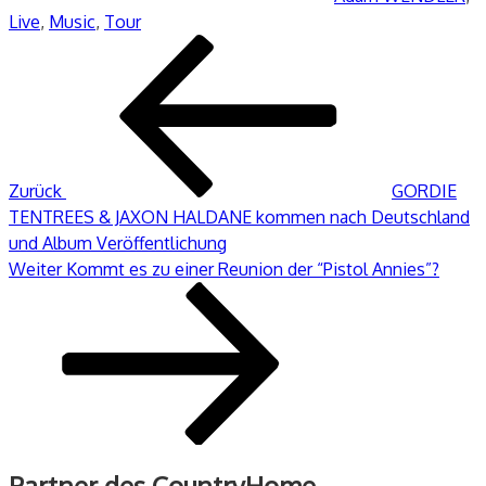
Live
,
Music
,
Tour
Beitragsnavigation
Vorheriger
Beitrag
Zurück
GORDIE
TENTREES & JAXON HALDANE kommen nach Deutschland
und Album Veröffentlichung
Nächster
Weiter
Kommt es zu einer Reunion der “Pistol Annies”?
Beitrag
Partner des CountryHome