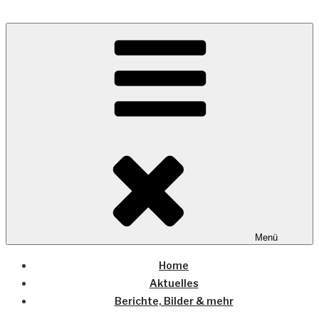
Zum
Inhalt
Wo die (Country-) Musik Zuhause ist
springen
COUNTRYHOME
Menü
Home
Aktuelles
Berichte, Bilder & mehr