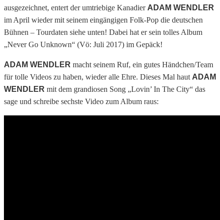
ausgezeichnet, entert der umtriebige Kanadier
ADAM WENDLER
im April wieder mit seinem eingängigen Folk-Pop die deutschen
Bühnen – Tourdaten siehe unten! Dabei hat er sein tolles Album
„Never Go Unknown“ (Vö: Juli 2017) im Gepäck!
ADAM WENDLER
macht seinem Ruf, ein gutes Händchen/Team
für tolle Videos zu haben, wieder alle Ehre. Dieses Mal haut
ADAM
WENDLER
mit dem grandiosen Song „Lovin’ In The City“ das
sage und schreibe sechste Video zum Album raus: