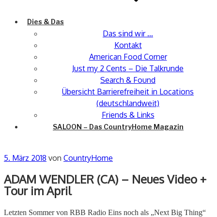
Dies & Das
Das sind wir …
Kontakt
American Food Corner
Just my 2 Cents – Die Talkrunde
Search & Found
Übersicht Barrierefreiheit in Locations
(deutschlandweit)
Friends & Links
SALOON – Das CountryHome Magazin
Veröffentlicht
5. März 2018
von
CountryHome
am
ADAM WENDLER (CA) – Neues Video +
Tour im April
Letzten Sommer von RBB Radio Eins noch als „Next Big Thing“