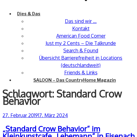
Dies & Das
Das sind wir …
Kontakt
American Food Corner
Just my 2 Cents – Die Talkrunde
Search & Found
Übersicht Barrierefreiheit in Locations
(deutschlandweit)
Friends & Links
SALOON – Das CountryHome Magazin
Schlagwort:
Standard Crow
Behavior
Veröffentlicht
27. Februar 2019
17. März 2024
am
„Standard Crow Behavior“ im
Kleinkunstcafe „Lebemann“ in Eisenach