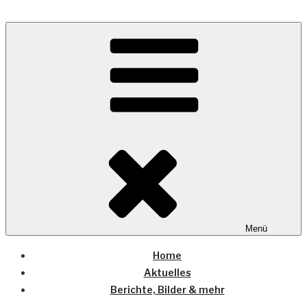
Zum
Inhalt
Wo die (Country-) Musik Zuhause ist
springen
COUNTRYHOME
Menü
Home
Aktuelles
Berichte, Bilder & mehr