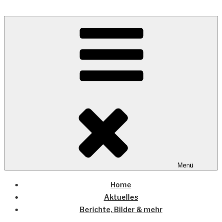
Zum
Inhalt
Wo die (Country-) Musik Zuhause ist
springen
COUNTRYHOME
Menü
Home
Aktuelles
Berichte, Bilder & mehr