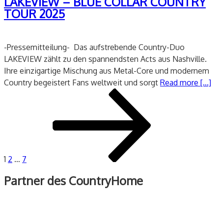
LAKEVIEW – BLUE COLLAR COUNTRY
TOUR 2025
-Pressemitteilung- Das aufstrebende Country-Duo
LAKEVIEW zählt zu den spannendsten Acts aus Nashville.
Ihre einzigartige Mischung aus Metal-Core und modernem
Country begeistert Fans weltweit und sorgt
Read more [...]
Seitennummerierung
Seite
Seite
Seite
Nächste
der
Seite
Beiträge
1
2
…
7
Partner des CountryHome