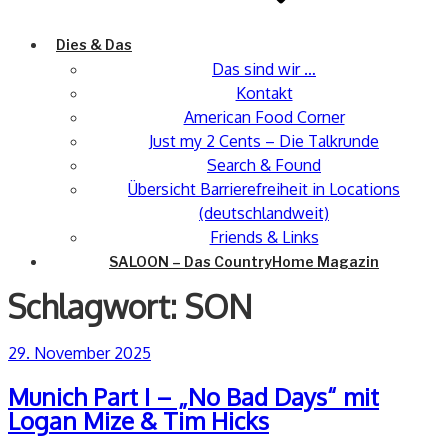
Dies & Das
Das sind wir …
Kontakt
American Food Corner
Just my 2 Cents – Die Talkrunde
Search & Found
Übersicht Barrierefreiheit in Locations
(deutschlandweit)
Friends & Links
SALOON – Das CountryHome Magazin
Schlagwort:
SON
Veröffentlicht
29. November 2025
am
Munich Part I – „No Bad Days“ mit
Logan Mize & Tim Hicks