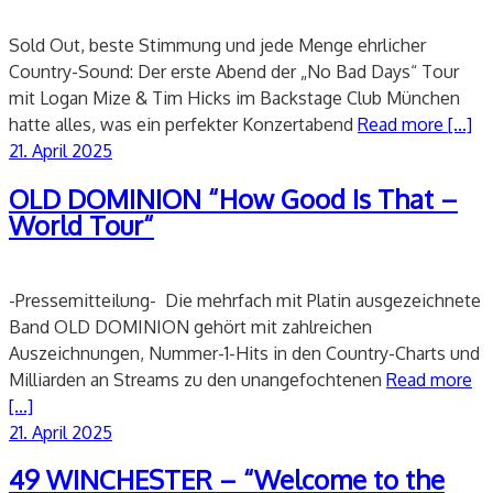
Sold Out, beste Stimmung und jede Menge ehrlicher
Country-Sound: Der erste Abend der „No Bad Days“ Tour
mit Logan Mize & Tim Hicks im Backstage Club München
hatte alles, was ein perfekter Konzertabend
Read more [...]
Veröffentlicht
21. April 2025
am
OLD DOMINION “How Good Is That –
World Tour“
-Pressemitteilung- Die mehrfach mit Platin ausgezeichnete
Band OLD DOMINION gehört mit zahlreichen
Auszeichnungen, Nummer-1-Hits in den Country-Charts und
Milliarden an Streams zu den unangefochtenen
Read more
[...]
Veröffentlicht
21. April 2025
am
49 WINCHESTER – “Welcome to the