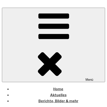
Zum
Inhalt
Wo die (Country-) Musik Zuhause ist
springen
COUNTRYHOME
Menü
Home
Aktuelles
Berichte, Bilder & mehr