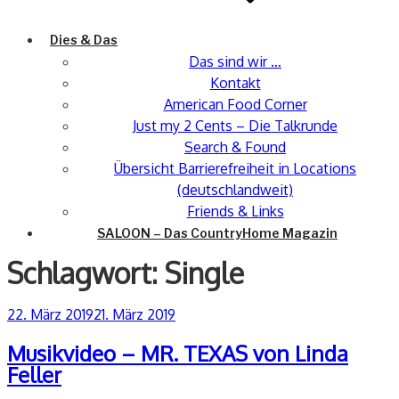
Dies & Das
Das sind wir …
Kontakt
American Food Corner
Just my 2 Cents – Die Talkrunde
Search & Found
Übersicht Barrierefreiheit in Locations
(deutschlandweit)
Friends & Links
SALOON – Das CountryHome Magazin
Schlagwort:
Single
Veröffentlicht
22. März 2019
21. März 2019
am
Musikvideo – MR. TEXAS von Linda
Feller