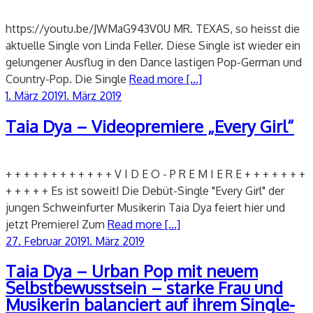
https://youtu.be/JWMaG943V0U MR. TEXAS, so heisst die
aktuelle Single von Linda Feller. Diese Single ist wieder ein
gelungener Ausflug in den Dance lastigen Pop-German und
Country-Pop. Die Single
Read more [...]
Veröffentlicht
1. März 2019
1. März 2019
am
Taia Dya – Videopremiere „Every Girl“
+ + + + + + + + + + + + V I D E O - P R E M I E R E + + + + + + +
+ + + + + Es ist soweit! Die Debüt-Single "Every Girl" der
jungen Schweinfurter Musikerin Taia Dya feiert hier und
jetzt Premiere! Zum
Read more [...]
Veröffentlicht
27. Februar 2019
1. März 2019
am
Taia Dya – Urban Pop mit neuem
Selbstbewusstsein – starke Frau und
Musikerin balanciert auf ihrem Single-