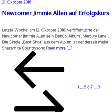
Veröffentlicht
21. Oktober 2018
am
Newcomer Jimmie Allen auf Erfolgskurs
Letzte Woche, am 12. Oktober 2018, veröffentliche der
Newcomer Jimmie Allen sein Debüt- Album „Mercury Lane“.
Die Single „Best Shot“ aus dem Album ist der derzeit meist
Shazam‘te Countrysong
Read more [...]
Seitennummerierung
Vorherige
Seite
Seite
Seite
Seite
Seite
Nächs
der
Seite
Seite
Beiträge
1
…
5
6
7
…
9