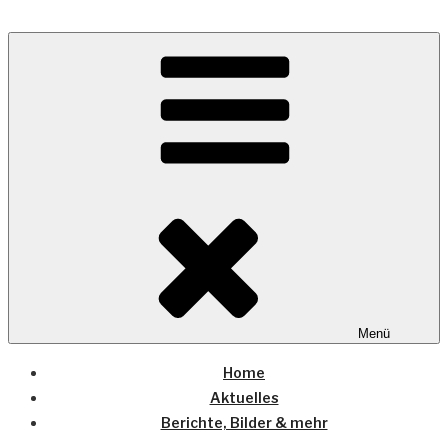
Zum
Inhalt
Wo die (Country-) Musik Zuhause ist
springen
COUNTRYHOME
Menü
Home
Aktuelles
Berichte, Bilder & mehr