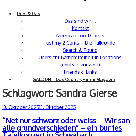
Dies & Das
Das sind wir …
Kontakt
American Food Corner
Just my 2 Cents – Die Talkrunde
Search & Found
Übersicht Barrierefreiheit in Locations
(deutschlandweit)
Friends & Links
SALOON – Das CountryHome Magazin
Schlagwort:
Sandra Gierse
Veröffentlicht
13. Oktober 2025
13. Oktober 2025
am
“Net nur schwarz oder weiss – Wir san
alle grundverschieden” – ein buntes
Tafelkonzert in Schwabach