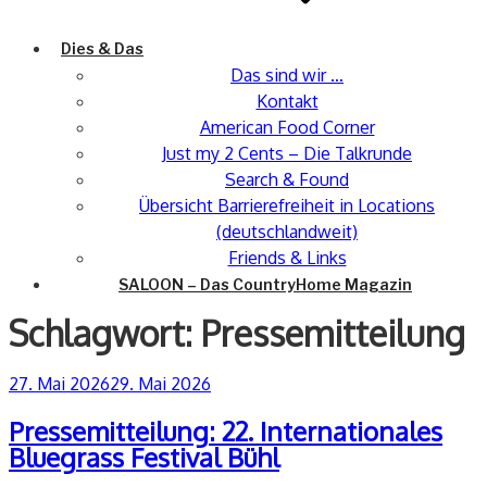
Dies & Das
Das sind wir …
Kontakt
American Food Corner
Just my 2 Cents – Die Talkrunde
Search & Found
Übersicht Barrierefreiheit in Locations
(deutschlandweit)
Friends & Links
SALOON – Das CountryHome Magazin
Schlagwort:
Pressemitteilung
Veröffentlicht
27. Mai 2026
29. Mai 2026
am
Pressemitteilung: 22. Internationales
Bluegrass Festival Bühl