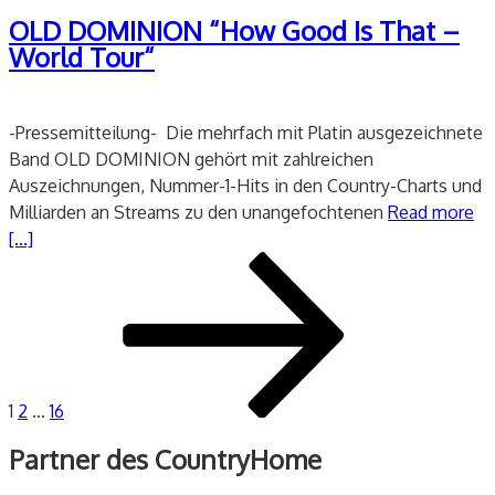
am
OLD DOMINION “How Good Is That –
World Tour“
-Pressemitteilung- Die mehrfach mit Platin ausgezeichnete
Band OLD DOMINION gehört mit zahlreichen
Auszeichnungen, Nummer-1-Hits in den Country-Charts und
Milliarden an Streams zu den unangefochtenen
Read more
[...]
Seitennummerierung
Seite
Seite
Seite
Nächste
der
Seite
Beiträge
1
2
…
16
Partner des CountryHome