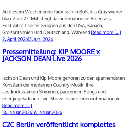
An diesem Wochenende färbt sich in Bühl das Gras wieder
blau: Zum 22. Mal steigt das internationale Bluegrass-
Festival mit sechs Gruppen aus den USA, Kanada,
Großbritannien und Deutschland. Während
Read more [...]
Veröffentlicht
2. April 2026
15. Juni 2026
am
Pressemitteilung: KIP MOORE x
JACKSON DEAN Live 2026
Jackson Dean und Kip Moore gehören zu den spannendsten
Künstlern der modernen Country-Musik. Ihre
ausdrucksstarken Stimmen, packenden Songs und
energiegeladenen Live-Shows haben ihnen internationale
Read more [...]
Veröffentlicht
18. Januar 2026
19. Januar 2026
am
C2C Berlin veröffentlicht komplettes