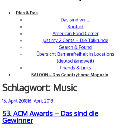
Dies & Das
Das sind wir …
Kontakt
American Food Corner
Just my 2 Cents – Die Talkrunde
Search & Found
Übersicht Barrierefreiheit in Locations
(deutschlandweit)
Friends & Links
SALOON – Das CountryHome Magazin
Schlagwort:
Music
Veröffentlicht
16. April 2018
16. April 2018
am
53. ACM Awards – Das sind die
Gewinner