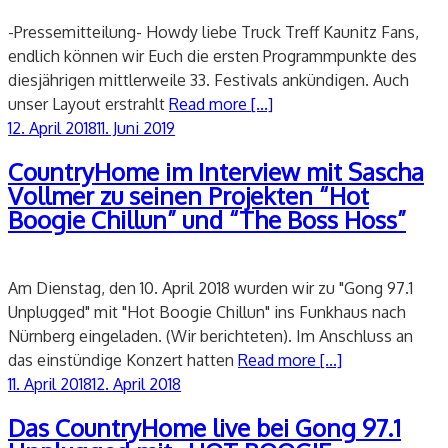
-Pressemitteilung- Howdy liebe Truck Treff Kaunitz Fans,
endlich können wir Euch die ersten Programmpunkte des
diesjährigen mittlerweile 33. Festivals ankündigen. Auch
unser Layout erstrahlt
Read more [...]
Veröffentlicht
12. April 2018
11. Juni 2019
am
CountryHome im Interview mit Sascha
Vollmer zu seinen Projekten “Hot
Boogie Chillun” und “The Boss Hoss”
Am Dienstag, den 10. April 2018 wurden wir zu "Gong 97.1
Unplugged" mit "Hot Boogie Chillun" ins Funkhaus nach
Nürnberg eingeladen. (Wir berichteten). Im Anschluss an
das einstündige Konzert hatten
Read more [...]
Veröffentlicht
11. April 2018
12. April 2018
am
Das CountryHome live bei Gong 97.1