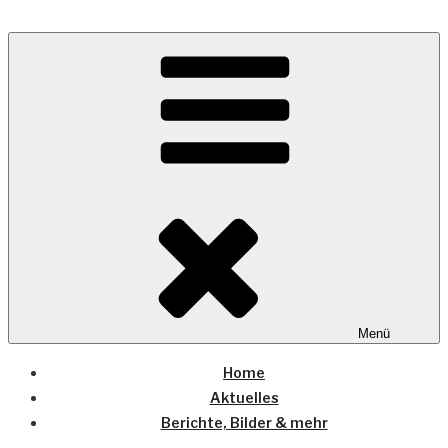
Zum
Inhalt
Wo die (Country-) Musik Zuhause ist
springen
COUNTRYHOME
Menü
Home
Aktuelles
Berichte, Bilder & mehr