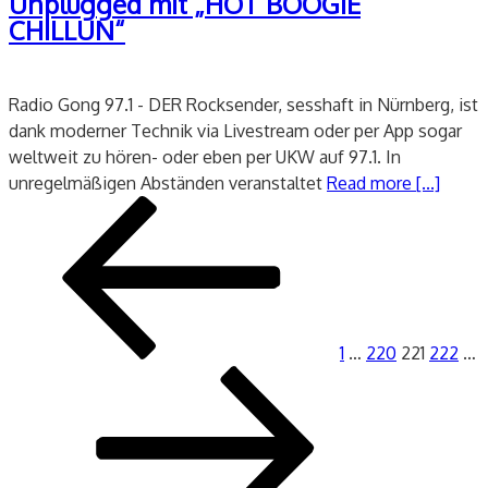
Unplugged mit „HOT BOOGIE
CHILLUN“
Radio Gong 97.1 - DER Rocksender, sesshaft in Nürnberg, ist
dank moderner Technik via Livestream oder per App sogar
weltweit zu hören- oder eben per UKW auf 97.1. In
unregelmäßigen Abständen veranstaltet
Read more [...]
Seitennummerierung
Vorherige
Seite
Seite
Seite
Seite
der
Seite
Beiträge
1
…
220
221
222
…
Seite
Nächste
Seite