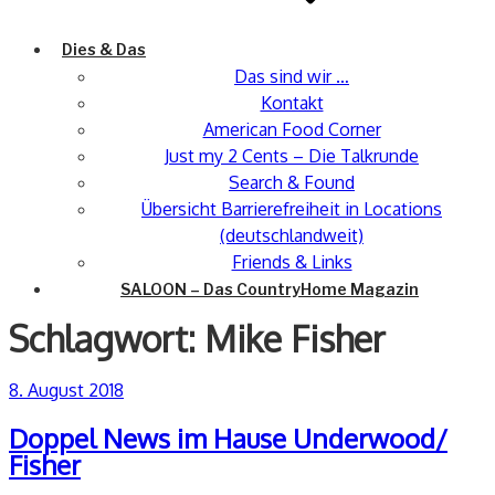
Dies & Das
Das sind wir …
Kontakt
American Food Corner
Just my 2 Cents – Die Talkrunde
Search & Found
Übersicht Barrierefreiheit in Locations
(deutschlandweit)
Friends & Links
SALOON – Das CountryHome Magazin
Schlagwort:
Mike Fisher
Veröffentlicht
8. August 2018
am
Doppel News im Hause Underwood/
Fisher