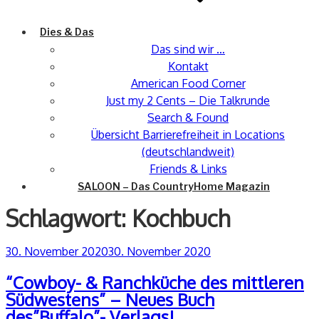
Dies & Das
Das sind wir …
Kontakt
American Food Corner
Just my 2 Cents – Die Talkrunde
Search & Found
Übersicht Barrierefreiheit in Locations
(deutschlandweit)
Friends & Links
SALOON – Das CountryHome Magazin
Schlagwort:
Kochbuch
Veröffentlicht
30. November 2020
30. November 2020
am
“Cowboy- & Ranchküche des mittleren
Südwestens” – Neues Buch
des”Buffalo”- Verlags!