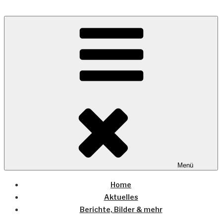
Zum
Inhalt
Wo die (Country-) Musik Zuhause ist
springen
COUNTRYHOME
Menü
Home
Aktuelles
Berichte, Bilder & mehr