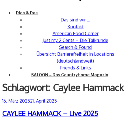
Dies & Das
Das sind wir …
Kontakt
American Food Corner
Just my 2 Cents – Die Talkrunde
Search & Found
Übersicht Barrierefreiheit in Locations
(deutschlandweit)
Friends & Links
SALOON – Das CountryHome Magazin
Schlagwort:
Caylee Hammack
Veröffentlicht
16. März 2025
21. April 2025
am
CAYLEE HAMMACK – Live 2025