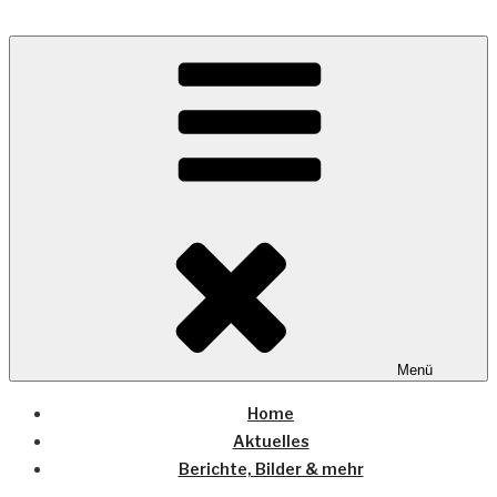
Zum
Inhalt
Wo die (Country-) Musik Zuhause ist
springen
COUNTRYHOME
Menü
Home
Aktuelles
Berichte, Bilder & mehr