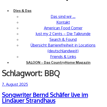
Dies & Das
Das sind wir …
Kontakt
American Food Corner
Just my 2 Cents – Die Talkrunde
Search & Found
Übersicht Barrierefreiheit in Locations
(deutschlandweit)
Friends & Links
SALOON – Das CountryHome Magazin
Schlagwort:
BBQ
Veröffentlicht
7. August 2025
am
Songwriter Bernd Schäfer live im
Lindauer Strandhaus