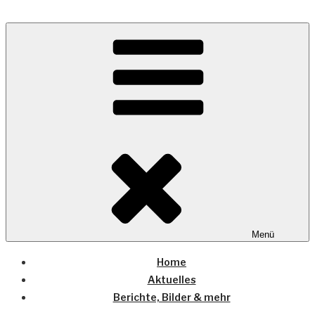
Zum
Inhalt
Wo die (Country-) Musik Zuhause ist
springen
COUNTRYHOME
Menü
Home
Aktuelles
Berichte, Bilder & mehr