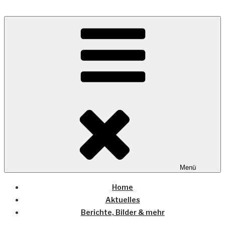
Zum
Inhalt
Wo die (Country-) Musik Zuhause ist
springen
COUNTRYHOME
Menü
Home
Aktuelles
Berichte, Bilder & mehr