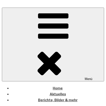
Zum
Inhalt
Wo die (Country-) Musik Zuhause ist
springen
COUNTRYHOME
Menü
Home
Aktuelles
Berichte, Bilder & mehr