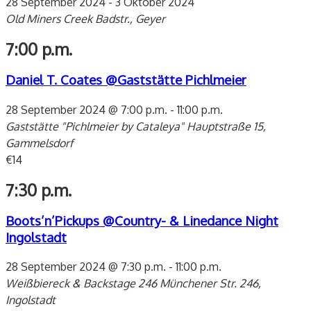
28 September 2024
-
3 Oktober 2024
Old Miners Creek
Badstr., Geyer
7:00 p.m.
Daniel T. Coates @Gaststätte Pichlmeier
28 September 2024 @ 7:00 p.m.
-
11:00 p.m.
Gaststätte "Pichlmeier by Cataleya"
Hauptstraße 15,
Gammelsdorf
€14
7:30 p.m.
Boots’n’Pickups @Country- & Linedance Night
Ingolstadt
28 September 2024 @ 7:30 p.m.
-
11:00 p.m.
Weißbiereck & Backstage 246
Münchener Str. 246,
Ingolstadt