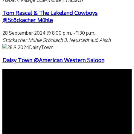
Habach Village
Obermühle 1, Habach
Tom Rascal & The Lakeland Cowboys
@Stöckacher Mühle
28 September 2024 @ 8:00 p.m.
-
11:30 p.m.
Stöckacher Mühle
Stöckach 3, Neustadt a.d. Aisch
Daisy Town @American Western Saloon