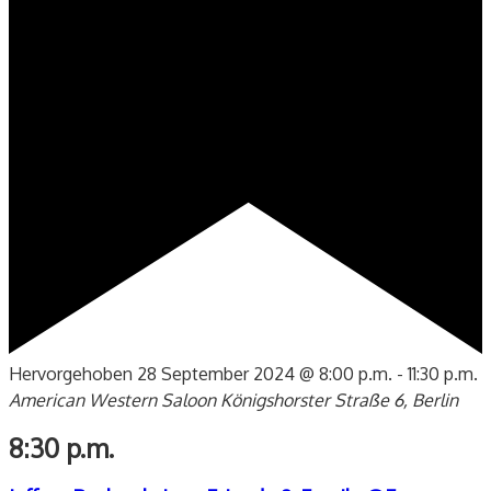
Hervorgehoben
28 September 2024 @ 8:00 p.m.
-
11:30 p.m.
American Western Saloon
Königshorster Straße 6, Berlin
8:30 p.m.