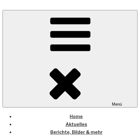
Zum
Inhalt
Wo die (Country-) Musik Zuhause ist
springen
COUNTRYHOME
Menü
Home
Aktuelles
Berichte, Bilder & mehr