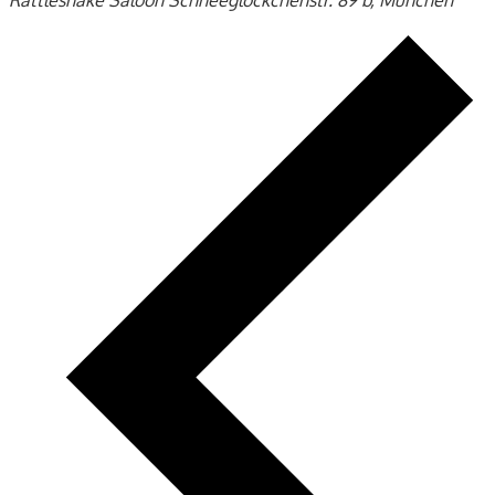
Rattlesnake Saloon
Schneeglöckchenstr. 89 b, München