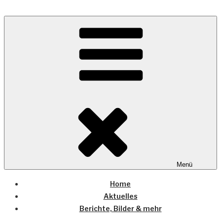
Zum
Inhalt
Wo die (Country-) Musik Zuhause ist
springen
COUNTRYHOME
Menü
Home
Aktuelles
Berichte, Bilder & mehr