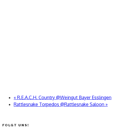
«
R.E.A.C.H. Country @Weingut Bayer Esslingen
Rattlesnake Torpedos @Rattlesnake Saloon
»
FOLGT UNS!