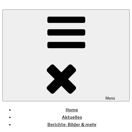
Zum
Inhalt
Wo die (Country-) Musik Zuhause ist
springen
COUNTRYHOME
Menü
Home
Aktuelles
Berichte, Bilder & mehr