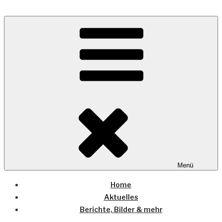
Zum
Inhalt
Wo die (Country-) Musik Zuhause ist
springen
COUNTRYHOME
Menü
Home
Aktuelles
Berichte, Bilder & mehr