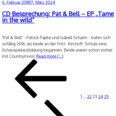
Veröffentlicht
6. Februar 2018
17. März 2024
am
CD Besprechung: Pat & Bell – EP „Tame
in the wild“
"Pat & Bell" - Patrick Papke und Isabell Scharm - trafen sich
zufällig 2016, als beide an der Fritz- Kirchoff- Schule eine
Schauspielausbildung begannen. Beide waren schon vorher
mit Countrymusic
Read more [...]
Seitennummerierung
Vorherige
Seite
Seite
Seite
Seite
Seite
Näc
der
Seite
Sei
Beiträge
1
…
22
23
24
25