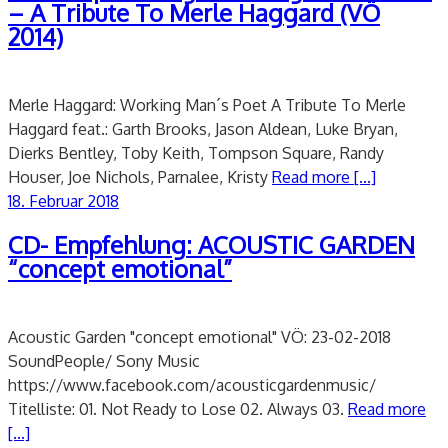
– A Tribute To Merle Haggard (VÖ
2014)
Merle Haggard: Working Man´s Poet A Tribute To Merle
Haggard feat.: Garth Brooks, Jason Aldean, Luke Bryan,
Dierks Bentley, Toby Keith, Tompson Square, Randy
Houser, Joe Nichols, Parnalee, Kristy
Read more [...]
Veröffentlicht
18. Februar 2018
am
CD- Empfehlung: ACOUSTIC GARDEN
“concept emotional”
Acoustic Garden "concept emotional" VÖ: 23-02-2018
SoundPeople/ Sony Music
https://www.facebook.com/acousticgardenmusic/
Titelliste: 01. Not Ready to Lose 02. Always 03.
Read more
[...]