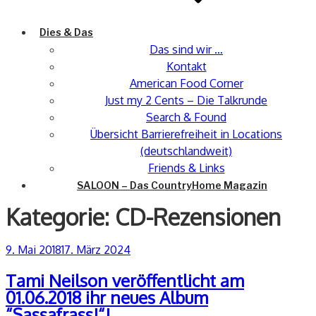
Dies & Das
Das sind wir …
Kontakt
American Food Corner
Just my 2 Cents – Die Talkrunde
Search & Found
Übersicht Barrierefreiheit in Locations
(deutschlandweit)
Friends & Links
SALOON – Das CountryHome Magazin
Kategorie:
CD-Rezensionen
Veröffentlicht
9. Mai 2018
17. März 2024
am
Tami Neilson veröffentlicht am
01.06.2018 ihr neues Album
“Sassafrass!“!