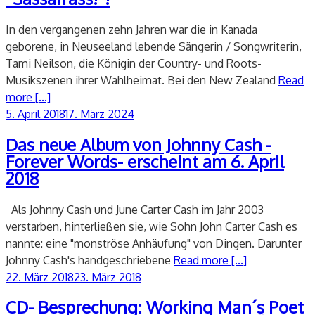
In den vergangenen zehn Jahren war die in Kanada
geborene, in Neuseeland lebende Sängerin / Songwriterin,
Tami Neilson, die Königin der Country- und Roots-
Musikszenen ihrer Wahlheimat. Bei den New Zealand
Read
more [...]
Veröffentlicht
5. April 2018
17. März 2024
am
Das neue Album von Johnny Cash -
Forever Words- erscheint am 6. April
2018
Als Johnny Cash und June Carter Cash im Jahr 2003
verstarben, hinterließen sie, wie Sohn John Carter Cash es
nannte: eine "monströse Anhäufung" von Dingen. Darunter
Johnny Cash's handgeschriebene
Read more [...]
Veröffentlicht
22. März 2018
23. März 2018
am
CD- Besprechung: Working Man´s Poet